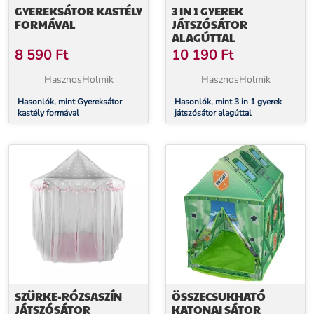
GYEREKSÁTOR KASTÉLY
3 IN 1 GYEREK
FORMÁVAL
JÁTSZÓSÁTOR
ALAGÚTTAL
8 590
Ft
10 190
Ft
HasznosHolmik
HasznosHolmik
Hasonlók, mint Gyereksátor
Hasonlók, mint 3 in 1 gyerek
kastély formával
játszósátor alagúttal
SZÜRKE-RÓZSASZÍN
ÖSSZECSUKHATÓ
JÁTSZÓSÁTOR
KATONAI SÁTOR