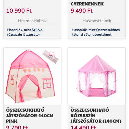
GYEREKEKNEK
10 990
Ft
9 490
Ft
HasznosHolmik
HasznosHolmik
Hasonlók, mint Szürke-
Hasonlók, mint Összecsukható
rózsaszín játszósátor
katonai sátor gyerekeknek
ÖSSZECSUKHATÓ
ÖSSZECSUKHATÓ
JÁTSZÓSÁTOR-140CM
RÓZSASZÍN
PINK
JÁTSZÓSÁTOR (140CM)
9 790
Ft
14 490
Ft