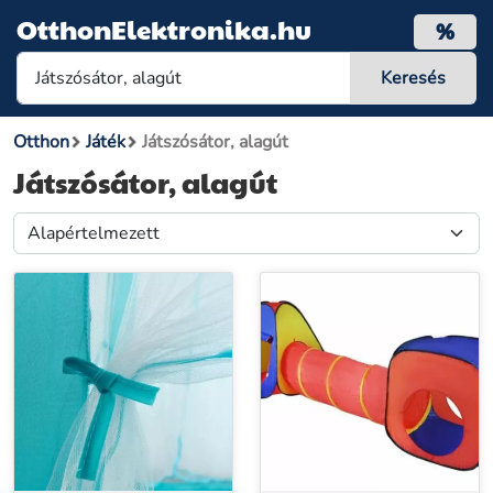
OtthonElektronika.hu
%
Otthon
Játék
Játszósátor, alagút
Játszósátor, alagút