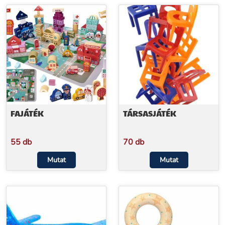
FAJÁTÉK
TÁRSASJÁTÉK
55 db
70 db
Mutat
Mutat