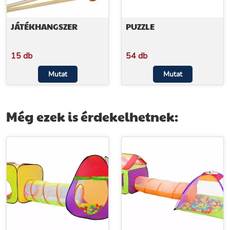
JÁTÉKHANGSZER
PUZZLE
15 db
54 db
Mutat
Mutat
Még ezek is érdekelhetnek: