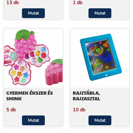
13 db
1 db
Mutat
Mutat
GYERMEK ÉKSZER ÉS
RAJZTÁBLA,
SMINK
RAJZASZTAL
5 db
10 db
Mutat
Mutat