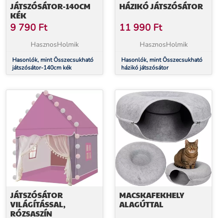
JÁTSZÓSÁTOR-140CM
HÁZIKÓ JÁTSZÓSÁTOR
KÉK
9 790
Ft
11 990
Ft
HasznosHolmik
HasznosHolmik
Hasonlók, mint Összecsukható
Hasonlók, mint Összecsukható
játszósátor-140cm kék
házikó játszósátor
JÁTSZÓSÁTOR
MACSKAFEKHELY
VILÁGÍTÁSSAL,
ALAGÚTTAL
RÓZSASZÍN