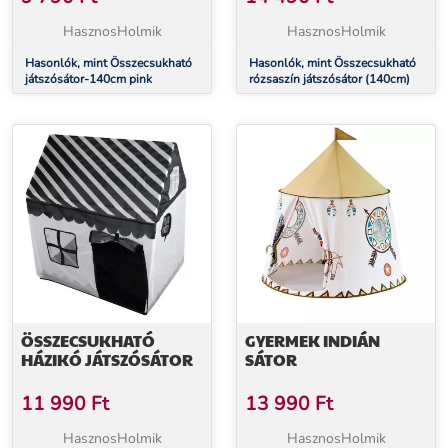
HasznosHolmik
HasznosHolmik
Hasonlók, mint Összecsukható
Hasonlók, mint Összecsukható
játszósátor-140cm pink
rózsaszín játszósátor (140cm)
ÖSSZECSUKHATÓ
GYERMEK INDIÁN
HÁZIKÓ JÁTSZÓSÁTOR
SÁTOR
11 990
Ft
13 990
Ft
HasznosHolmik
HasznosHolmik