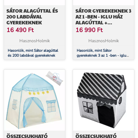
SÁTOR ALAGÚTTAL ÉS
SÁTOR GYEREKEKNEK 3
200 LABDÁVAL
AZ 1 -BEN - IGLU HÁZ
GYEREKEKNEK
ALAGÚTTAL +
LABDÁKKAL
16 490
Ft
16 990
Ft
HasznosHolmik
HasznosHolmik
Hasonlók, mint Sátor alagúttal
Hasonlók, mint Sátor
és 200 labdával gyerekeknek
gyerekeknek 3 az 1 -ben - iglu
ház alagúttal + labdákkal
ÖSSZECSUKHATÓ
ÖSSZECSUKHATÓ