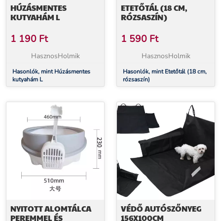
HÚZÁSMENTES
ETETŐTÁL (18 CM,
KUTYAHÁM L
RÓZSASZÍN)
1 190
Ft
1 590
Ft
HasznosHolmik
HasznosHolmik
Hasonlók, mint Húzásmentes
Hasonlók, mint Etetőtál (18 cm,
kutyahám L
rózsaszín)
NYITOTT ALOMTÁLCA
VÉDŐ AUTÓSZŐNYEG
PEREMMEL ÉS
156X100CM