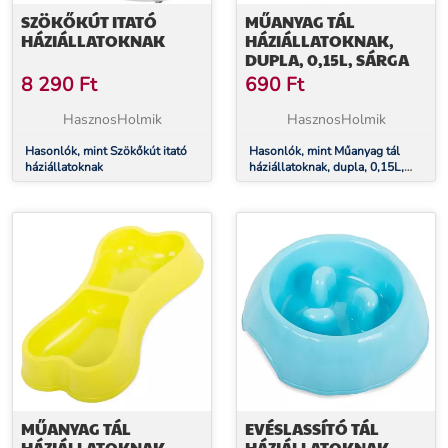
SZÖKŐKÚT ITATÓ
MŰANYAG TÁL
HÁZIÁLLATOKNAK
HÁZIÁLLATOKNAK,
DUPLA, 0,15L, SÁRGA
8 290
Ft
690
Ft
HasznosHolmik
HasznosHolmik
Hasonlók, mint Szökőkút itató
Hasonlók, mint Műanyag tál
háziállatoknak
háziállatoknak, dupla, 0,15L,
sárga
MŰANYAG TÁL
EVÉSLASSÍTÓ TÁL
HÁZIÁLLATOKNAK,
HÁZIÁLLATOKNAK,