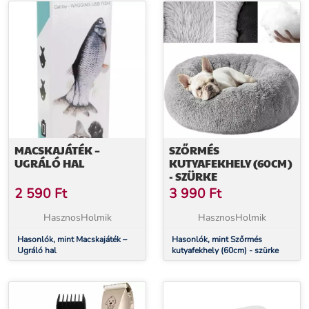
MACSKAJÁTÉK –
SZŐRMÉS
UGRÁLÓ HAL
KUTYAFEKHELY (60CM)
- SZÜRKE
2 590
Ft
3 990
Ft
HasznosHolmik
HasznosHolmik
Hasonlók, mint Macskajáték –
Hasonlók, mint Szőrmés
Ugráló hal
kutyafekhely (60cm) - szürke