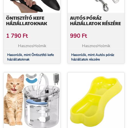
ÖNTISZTÍTÓ KEFE
AUTÓS PÓRÁZ
HÁZIÁLLATOKNAK
HÁZIÁLLATOK RÉSZÉRE
1 790
Ft
990
Ft
HasznosHolmik
HasznosHolmik
Hasonlók, mint Öntisztító kefe
Hasonlók, mint Autós póráz
háziállatoknak
háziállatok részére