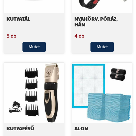
KUTYATÁL
NYAKÖRV, PÓRÁZ,
HÁM
5 db
4 db
Mutat
Mutat
KUTYAFÉSŰ
ALOM