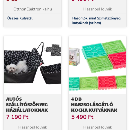
OtthonElektronika.hu
HasznosHolmik
Összes Kutyatál
Hasonlók, mint Szimatszőnyeg
kutyáknak (színes)
AUTÓS
4 DB
SZÁLLÍTÓSZŐNYEG
HABZSOLÁSGÁTLÓ
HÁZIÁLLATOKNAK
KOCKA KUTYÁKNAK
7 190
Ft
5 490
Ft
HasznosHolmik
HasznosHolmik