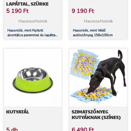
LAPÁTTAL, SZÜRKE
5 190
Ft
9 190
Ft
HasznosHolmik
HasznosHolmik
Hasonlók, mint Nyitott
Hasonlók, mint Védő
alomtálca peremmel és lapáttal,
autószőnyeg 156x100cm
szürke
KUTYATÁL
SZIMATSZŐNYEG
KUTYÁKNAK (SZÍNES)
5 db
6 490
Ft