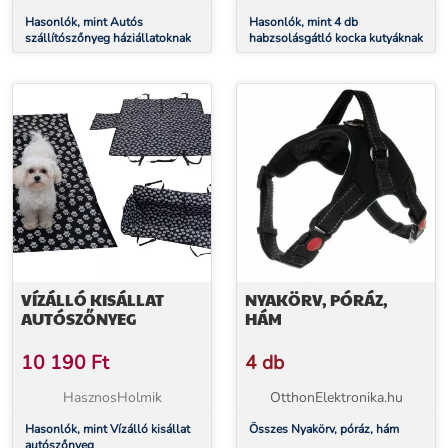
Hasonlók, mint Autós
Hasonlók, mint 4 db
szállítószőnyeg háziállatoknak
habzsolásgátló kocka kutyáknak
VÍZÁLLÓ KISÁLLAT
NYAKÖRV, PÓRÁZ,
AUTÓSZŐNYEG
HÁM
10 190
Ft
4 db
HasznosHolmik
OtthonElektronika.hu
Hasonlók, mint Vízálló kisállat
Összes Nyakörv, póráz, hám
autószőnyeg