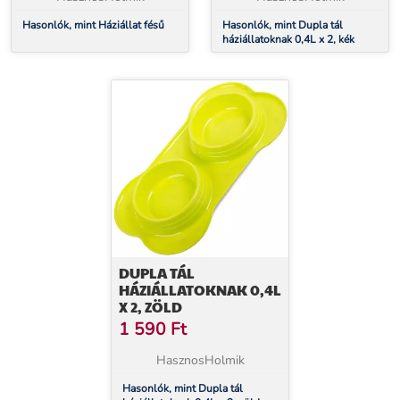
Hasonlók, mint Háziállat fésű
Hasonlók, mint Dupla tál
háziállatoknak 0,4L x 2, kék
DUPLA TÁL
HÁZIÁLLATOKNAK 0,4L
X 2, ZÖLD
1 590
Ft
HasznosHolmik
Hasonlók, mint Dupla tál