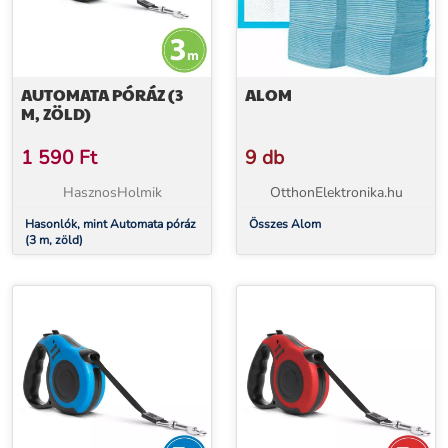
AUTOMATA PÓRÁZ (3
ALOM
M, ZÖLD)
1 590
Ft
9 db
HasznosHolmik
OtthonElektronika.hu
Hasonlók, mint Automata póráz
Összes Alom
(3 m, zöld)