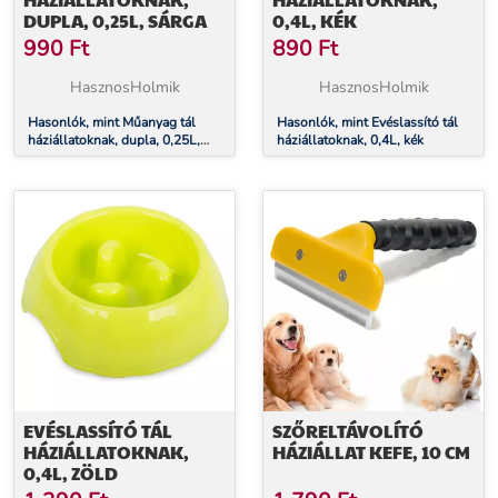
DUPLA, 0,25L, SÁRGA
0,4L, KÉK
990
Ft
890
Ft
HasznosHolmik
HasznosHolmik
Hasonlók, mint Műanyag tál
Hasonlók, mint Evéslassító tál
háziállatoknak, dupla, 0,25L,
háziállatoknak, 0,4L, kék
sárga
EVÉSLASSÍTÓ TÁL
SZŐRELTÁVOLÍTÓ
HÁZIÁLLATOKNAK,
HÁZIÁLLAT KEFE, 10 CM
0,4L, ZÖLD