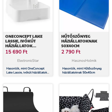
ONECONCEPT LAKE
HŰTŐSZŐNYEG
LASSIE, IVÓKÚT
HÁZIÁLLATOKNAK
HÁZIÁLLATOK
50X40CM
SZÁMÁRA, 4 L,
15 690
Ft
2 790
Ft
SZIVATTYÚ, AKTÍV
SZENES SZŰRŐ
ElectronicStar
HasznosHolmik
Hasonlók, mint OneConcept
Hasonlók, mint Hűtőszőnyeg
Lake Lassie, ivókút háziállatok
háziállatoknak 50x40cm
számára, 4 l, szivattyú, aktív
szenes szűrő