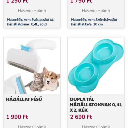
1 290
Ft
1 790
Ft
HasznosHolmik
HasznosHolmik
Hasonlók, mint Evéslassító tál
Hasonlók, mint Szőreltávolító
háziállatoknak, 0,4L, zöld
háziállat kefe, 10 cm
HÁZIÁLLAT FÉSŰ
DUPLA TÁL
HÁZIÁLLATOKNAK 0,4L
X 2, KÉK
1 990
Ft
2 690
Ft
HasznosHolmik
HasznosHolmik