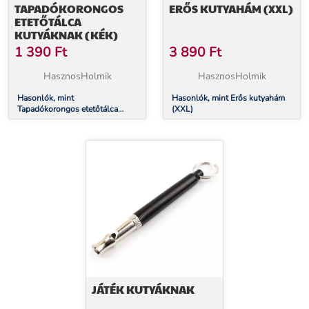
TAPADÓKORONGOS
ERŐS KUTYAHÁM (XXL)
ETETŐTÁLCA
KUTYÁKNAK (KÉK)
1 390
Ft
3 890
Ft
HasznosHolmik
HasznosHolmik
Hasonlók, mint
Hasonlók, mint Erős kutyahám
Tapadókorongos etetőtálca
(XXL)
kutyáknak (kék)
JÁTÉK KUTYÁKNAK