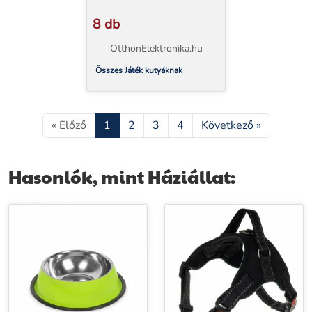
8 db
OtthonElektronika.hu
Összes Játék kutyáknak
« Előző
1
2
3
4
Következő »
Hasonlók, mint Háziállat: