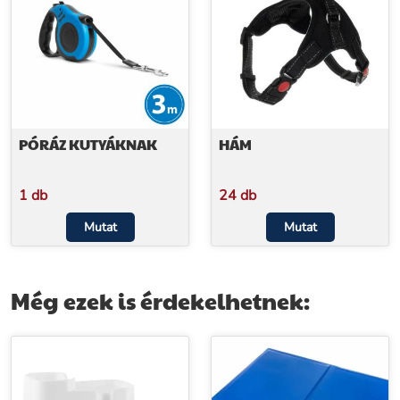
PÓRÁZ KUTYÁKNAK
HÁM
1 db
24 db
Mutat
Mutat
Még ezek is érdekelhetnek: