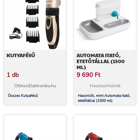
KUTYAFÉSŰ
AUTOMATA ITATÓ,
ETETŐTÁLLAL (1500
ML)
1 db
9 690
Ft
OtthonElektronika.hu
HasznosHolmik
Összes Kutyafésű
Hasonlók, mint Automata itató,
etetőtállal (1500 ml)