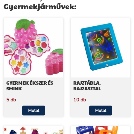
Gyermekjárművek:
GYERMEK ÉKSZER ÉS
RAJZTÁBLA,
SMINK
RAJZASZTAL
5 db
10 db
Mutat
Mutat