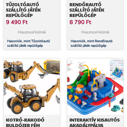
TŰZOLTÓAUTÓ
RENDŐRAUTÓ
SZÁLLÍTÓ JÁTÉK
SZÁLLÍTÓ JÁTÉK
REPÜLŐGÉP
REPÜLŐGÉP
9 490
Ft
8 790
Ft
HasznosHolmik
HasznosHolmik
Hasonlók, mint Tűzoltóautó
Hasonlók, mint Rendőrautó
szállító játék repülőgép
szállító játék repülőgép
KOTRÓ-RAKODÓ
INTERAKTÍV KISAUTÓS
BULDÓZER FÉM
AKADÁLYPÁLYA