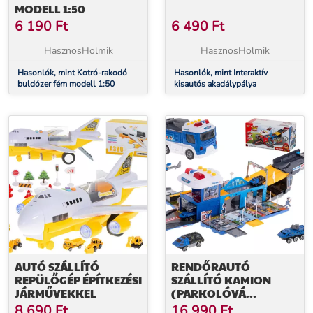
MODELL 1:50
6 190
Ft
6 490
Ft
HasznosHolmik
HasznosHolmik
Hasonlók, mint Kotró-rakodó
Hasonlók, mint Interaktív
buldózer fém modell 1:50
kisautós akadálypálya
AUTÓ SZÁLLÍTÓ
RENDŐRAUTÓ
REPÜLŐGÉP ÉPÍTKEZÉSI
SZÁLLÍTÓ KAMION
JÁRMŰVEKKEL
(PARKOLÓVÁ
ALAKÍTHATÓ)
8 690
Ft
16 990
Ft