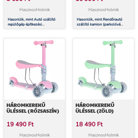
HasznosHolmik
HasznosHolmik
Hasonlók, mint Autó szállító
Hasonlók, mint Rendőrautó
repülőgép építkezési
szállító kamion (parkolóvá
járművekkel
alakítható)
HÁROMKEREKŰ
HÁROMKEREKŰ
ÜLÉSSEL (RÓZSASZÍN)
ÜLÉSSEL (ZÖLD)
19 490
Ft
18 490
Ft
HasznosHolmik
HasznosHolmik