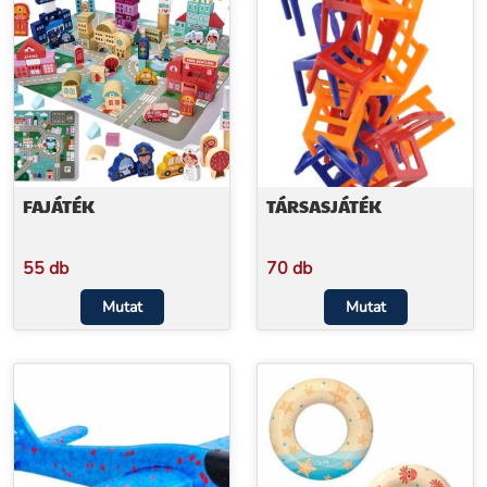
FAJÁTÉK
TÁRSASJÁTÉK
55 db
70 db
Mutat
Mutat