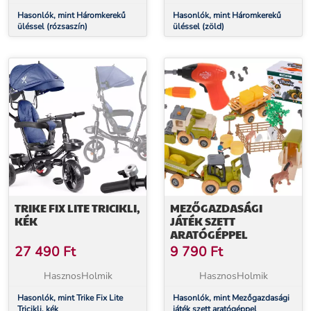
Hasonlók, mint Háromkerekű
Hasonlók, mint Háromkerekű
üléssel (rózsaszín)
üléssel (zöld)
TRIKE FIX LITE TRICIKLI,
MEZŐGAZDASÁGI
KÉK
JÁTÉK SZETT
ARATÓGÉPPEL
27 490
Ft
9 790
Ft
HasznosHolmik
HasznosHolmik
Hasonlók, mint Trike Fix Lite
Hasonlók, mint Mezőgazdasági
Tricikli, kék
játék szett aratógéppel