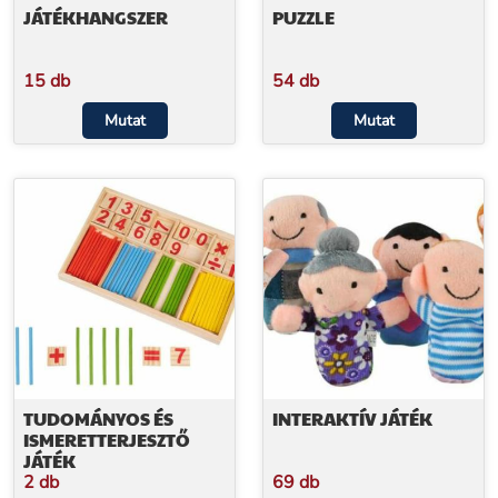
JÁTÉKHANGSZER
PUZZLE
15 db
54 db
Mutat
Mutat
TUDOMÁNYOS ÉS
INTERAKTÍV JÁTÉK
ISMERETTERJESZTŐ
JÁTÉK
2 db
69 db