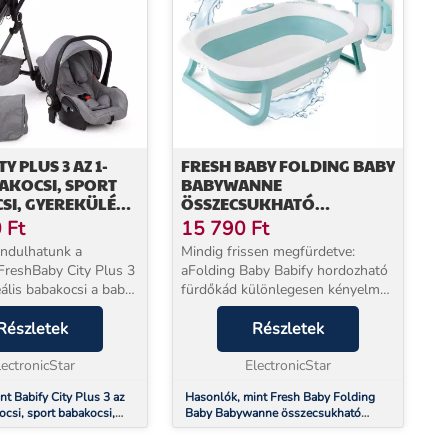
TY PLUS 3 AZ 1-
FRESH BABY FOLDING BABY
AKOCSI, SPORT
BABYWANNE
I, GYEREKÜLÉS,
ÖSSZECSUKHATÓ
0+ CSOPORT,
FÜRDŐKÁD
0
Ft
15 790
Ft
ÁGI ÖVEK
 indulhatunk a
Mindig frissen megfürdetve:
 FreshBaby City Plus 3
aFolding Baby Babify hordozható
eális babakocsi a baba
fürdőkád különlegesen kényelmes
első naptól kezdve,
fürdési élményt kínál az Ön
csiként, sport
Részletek
kicsikéjének. A fürdőkád tágas
Részletek
nt vagy
terének köszönhetően a baba
nt használjuk. Mi...
lectronicStar
kényelmesen mozogha...
ElectronicStar
t Babify City Plus 3 az
Hasonlók, mint Fresh Baby Folding
ocsi, sport babakocsi,
Baby Babywanne összecsukható
R44/04, 0+ csoport,
fürdőkád
vek