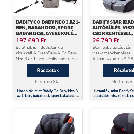
BABIFY GO BABY NEO 3 AZ 1-
BABIFY STAR IBAB
BEN, BABAKOCSI, SPORT
AUTÓSÜLÉS, VIS
BABAKOCSI, GYEREKÜLÉS,
CSÖKKENTÉSSEL, 
R44/04, 0+ CSOPORT, 5
CSOPORT (9-36 KG
197 690
Ft
26 790
Ft
PONTOS BIZTONSÁGI ÖVEK
FEKETE-SZÜRKE
És útnak is indulhatunk a
Star Ibaby autósülés
kicsikkel! A FreshBabyA Go Baby
viszkózcsökkentéssel.
Neo 3 az 1-ben ideális babakocsi a
Alkalmazkodik a 9-36
baba számára az első naptól
gyermek növekedéséhez. 5 po
kezdve, akár babakocsiként, sport
Részletek
biztonsági övekkel és
Részlete
babakocsiként vagy
viszkózhabból készült
ülésmagasítóként használju...
ElectronicStar
tartja a helyén az 1. cs
ElectronicSt
Hasonlók, mint Babify Go Baby Neo 3
Hasonlók, mint Babify Sta
az 1-ben, babakocsi, sport babakocsi,
autósülés, viszkózhab cs
gyerekülés, R44/04, 0+ csoport, 5
1/2/3 csoport (9-36 kg), 
pontos biztonsági övek