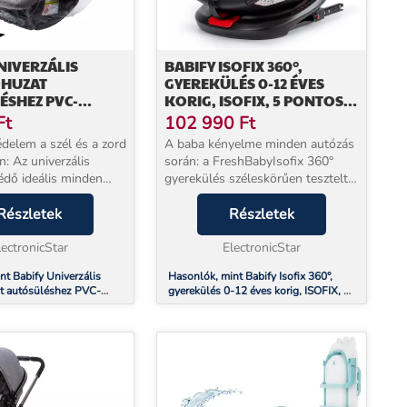
NIVERZÁLIS
BABIFY ISOFIX 360°,
HUZAT
GYEREKÜLÉS 0-12 ÉVES
ÉSHEZ PVC-
KORIG, ISOFIX, 5 PONTOS
 ABLAKKAL HÁLÓS
BIZTONSÁGI ÖVRENDSZER,
Ft
102 990
Ft
A SZELLŐZÉSHEZ
360°-OS ELFORDÍTHATÓ,
édelem a szél és a zord
A baba kényelme minden autózás
R44/04
en: Az univerzális
során: a FreshBabyIsofix 360°
s minden
gyerekülés széleskörűen tesztelt
küléshez, és megvédi
biztonságot és maximális
állítás közben. Így
Részletek
kényelmet nyújt gyermekének az
Részletek
godtan alhat, ha
autóban. Ideális csecsemőknek, de
lectronicStar
12 éves korig gy...
ElectronicStar
nt Babify Univerzális
Hasonlók, mint Babify Isofix 360°,
t autósüléshez PVC-
gyerekülés 0-12 éves korig, ISOFIX, 5
kkal Hálós betétek a
pontos biztonsági övrendszer, 360°-
os elfordítható, R44/04