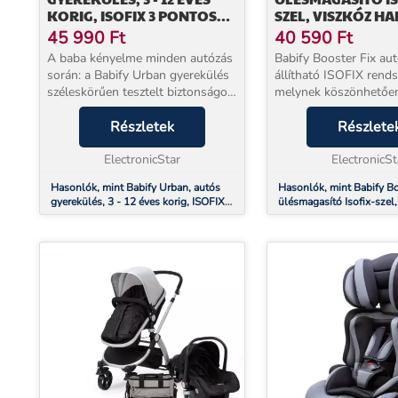
KORIG, ISOFIX 3 PONTOS
SZEL, VISZKÓZ HA
ÖVRENDSZER, R44/04
45 990
Ft
40 590
Ft
A baba kényelme minden autózás
Babify Booster Fix autósülés
során: a Babify Urban gyerekülés
állítható ISOFIX rends
széleskörűen tesztelt biztonságot
melynek köszönhetően
és maximális kényelmet nyújt
tökéletesen illeszkedik
gyermekének az autóban. Ideális 3
Részletek
járműüléshez. A széles és mélyen
Részlete
és 12 év közötti gyermekek
párnázott ülés lehetőv
számára. ...
ElectronicStar
gyermekek kényelme...
ElectronicSt
Hasonlók, mint Babify Urban, autós
Hasonlók, mint Babify Bo
gyerekülés, 3 - 12 éves korig, ISOFIX 3
ülésmagasító Isofix-szel
pontos övrendszer, R44/04
ülés