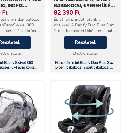
IG, ISOFIX
BABAKOCSI, GYEREKÜLÉS
I RENDSZER,
R44 / 0 CSOPORT + 5
0
Ft
82 390
Ft
PONTOS BIZTONSÁGI ÖV
yelme minden autózás
És útnak is indulhatunk a
eshBabySwivel 360
kicsikkel! A Babify Duo Plus 3 az
rekülés széleskörűen
1-ben babakocsi tökéletes a baba
ztonságot és maximális
számára az első naptól kezdve,
yújt gyermekének az
Részletek
akár babahordozóként,
Részletek
eális csecsemőknek, de
babakocsiként vagy
lectronicStar
gyerekülésként . Praktikus
ElectronicStar
babakoc...
nt Babify Swivel 360
Hasonlók, mint Babify Duo Plus 3 az
ekülés, 0-4 éves korig,
1-ben, babakocsi, sport babakocsi,
ési rendszer, R44/04
gyerekülés R44 / 0 csoport + 5 pontos
biztonsági öv