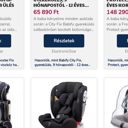
B ÜLÉS
HÓNAPOSTÓL - 12 ÉVES
ÉVES KOR
KORIG, ISOFIX 5 PONTOS
RÖGZÍTÉS
65 890
Ft
148 29
BIZTONSÁGI ÖVRENDSZER
R44/04
A baba kényelme minden autózás
A baba kén
R44/04
zerrel,
során: a City Fix Babify gyerekülés
során: a Fr
 az ülés
széleskörűen tesztelt biztonságot
Protect gye
 a
és maximális kényelmet nyújt
tesztelt bi
k
gyermekének az autóban. Ideális 9
Részletek
kényelmet n
é teszi a
hónapos és 12 éves kor közötti
autóban. Id
ar
gyerm...
ElectronicStar
4 éves ko...
E
oster Fix
Hasonlók, mint Babify City Fix,
Hasonlók, mi
, viszkóz hab
gyerekülés, 9 hónapostól - 12 éves
Protect, gyer
korig, ISOFIX 5 pontos biztonsági
ISOFIX rögzít
övrendszer R44/04