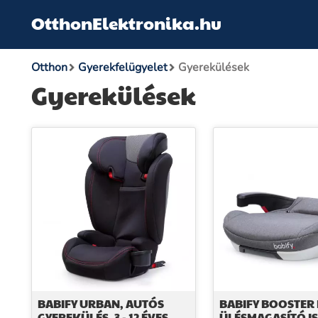
OtthonElektronika.hu
Otthon
Gyerekfelügyelet
Gyerekülések
Gyerekülések
BABIFY URBAN, AUTÓS
BABIFY BOOSTER 
GYEREKÜLÉS, 3 - 12 ÉVES
ÜLÉSMAGASÍTÓ IS