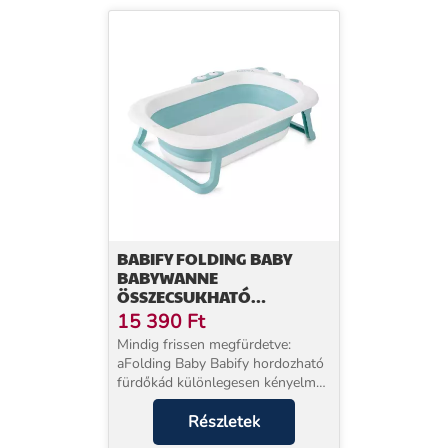
BABIFY FOLDING BABY
BABYWANNE
ÖSSZECSUKHATÓ
FÜRDŐKÁD
15 390
Ft
Mindig frissen megfürdetve:
aFolding Baby Babify hordozható
fürdőkád különlegesen kényelmes
fürdési élményt kínál az Ön
kicsikéjének. A fürdőkád tágas
Részletek
terének köszönhetően a baba