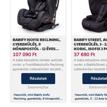
BABIFY ISOFIX RECLINING,
BABIFY STREET, 
GYEREKÜLÉS, 9
GYEREKÜLÉS, 3 - 1
HÓNAPOSTÓL - 12 ÉVES
KORIG, ISOFIX 3 
KORIG, ISOFIX 5 PONTOS
ÖVRENDSZER, R4
107 090
Ft
37 690
Ft
BIZTONSÁGI ÖVRENDSZER
A baba kényelme minden autózás
A baba kényelme min
R44/04
során: a FreshBabyIsofix Reclining
során: a BabifyStreet 
gyerekülés széleskörűen tesztelt
széleskörűen tesztelt 
biztonságot és maximális
és maximális kényelme
kényelmet nyújt gyermekének az
Részletek
gyermekének az autóba
Részlete
autóban. Ideális 9 hónapos és 12
és 12 év közötti gyer
éves kor köz...
ElectronicStar
számára. Mag...
ElectronicSt
Hasonlók, mint Babify Isofix
Hasonlók, mint Babify Str
Reclining, gyerekülés, 9 hónapostól -
gyerekülés, 3 - 12 éves k
12 éves korig, ISOFIX 5 pontos
pontos övrendszer, R44/
biztonsági övrendszer R44/04