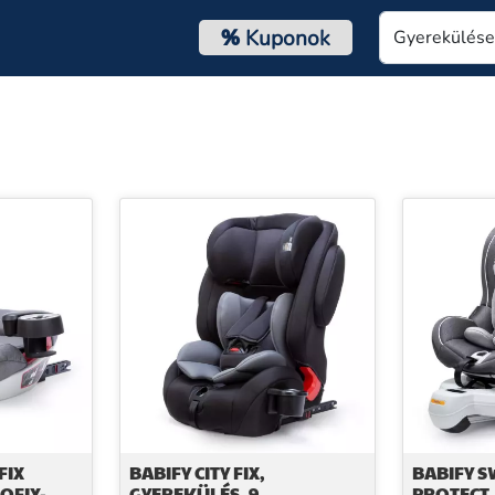
%
Kuponok
FIX
BABIFY CITY FIX,
BABIFY S
OFIX-
GYEREKÜLÉS, 9
PROTECT,