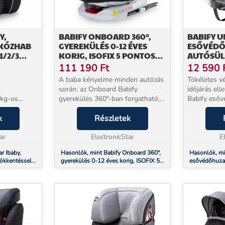
Y,
BABIFY ONBOARD 360°,
BABIFY U
ZKÓZHAB
GYEREKÜLÉS 0-12 ÉVES
ESŐVÉDŐ
1/2/3
KORIG, ISOFIX 5 PONTOS
AUTÓSÜL
),
ÖVRENDSZER, R44/04
MENTES,
111 190
Ft
12 590
BETÉTEK 
A baba kényelme minden autózás
Tökéletes v
során: az Onboard Babify
időjárás ell
 kg-os
gyerekülés 360°-ban forgatható,
Babify esővédő ideáli
ntos
széleskörűen tesztelt biztonságot
autós gyere
 kényelmes
k
és maximális kényelmet nyújt
Részletek
gyermekét sz
 redukcióval
gyermekének az autóban. Ideális
télen is nyu
oport...
ar
csecsemőknek, de ...
ElectronicStar
például ki...
E
r Ibaby,
Hasonlók, mint Babify Onboard 360°,
Hasonlók, mi
ökkentéssel,
gyerekülés 0-12 éves korig, ISOFIX 5
esővédőhuza
fekete-szürke
pontos övrendszer, R44/04
mentes, abla
szellőzéshez