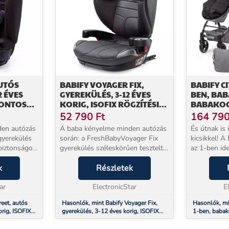
AUTÓS
BABIFY VOYAGER FIX,
BABIFY CI
2 ÉVES
GYEREKÜLÉS, 3-12 ÉVES
BEN, BAB
PONTOS
KORIG, ISOFIX RÖGZÍTÉSI
BABAKOCS
4/04
RENDSZER, R44/04, II. ÉS
R44/04, 
52 790
Ft
164 79
III. OSZTÁLY
BIZTONS
den autózás
A baba kényelme minden autózás
És útnak is
gyerekülés
során: a FreshBabyVoyager Fix
kicsikkel! A
biztonságot
gyerekülés széleskörűen tesztelt
az 1-ben id
t nyújt
biztonságot és maximális
számára az 
n. Ideális 3
k
kényelmet nyújt gyermekének az
Részletek
akár babako
mekek
autóban. Ideális 3 és 12 év közötti
babakocsiké
ar
gyermekek szám...
ElectronicStar
gyereküléské
E
eet, autós
Hasonlók, mint Babify Voyager Fix,
Hasonlók, min
orig, ISOFIX 3
gyerekülés, 3-12 éves korig, ISOFIX
1-ben, babak
04
rögzítési rendszer, R44/04, II. és III.
gyerekülés, 
osztály
biztonsági ö