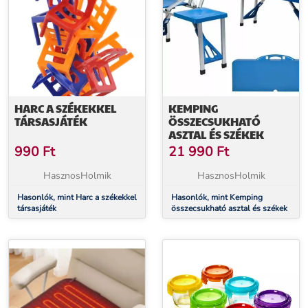
HARC A SZÉKEKKEL
KEMPING
TÁRSASJÁTÉK
ÖSSZECSUKHATÓ
ASZTAL ÉS SZÉKEK
990
Ft
21 990
Ft
HasznosHolmik
HasznosHolmik
Hasonlók, mint Harc a székekkel
Hasonlók, mint Kemping
társasjáték
összecsukható asztal és székek