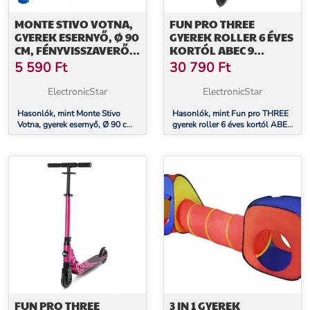
MONTE STIVO VOTNA,
FUN PRO THREE
GYEREK ESERNYŐ, Ø 90
GYEREK ROLLER 6 ÉVES
CM, FÉNYVISSZAVERŐ,
KORTÓL ABEC 9
ÖSSZECSUKHATÓ
GOLYÓSCSAPÁGYAK
5 590
Ft
30 790
Ft
ÖSSZECSUKHATÓ
ÁLLÍTHATÓ
ElectronicStar
ElectronicStar
MAGASSÁGÚ
Hasonlók, mint Monte Stivo
Hasonlók, mint Fun pro THREE
Votna, gyerek esernyő, Ø 90 cm,
gyerek roller 6 éves kortól ABEC
fényvisszaverő, összecsukható
9 golyóscsapágyak
Összecsukható Állítható
magasságú
FUN PRO THREE
3 IN 1 GYEREK