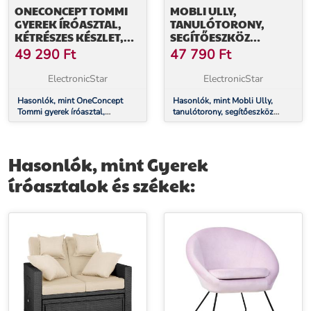
ONECONCEPT TOMMI
MOBLI ULLY,
GYEREK ÍRÓASZTAL,
TANULÓTORONY,
KÉTRÉSZES KÉSZLET,
SEGÍTŐESZKÖZ
ASZTAL, SZÉK,
MÁSZÁSHOZ,
49 290
Ft
47 790
Ft
ÁLLÍTHATÓ
MONTESSORI,
MAGASSÁGÚ
MULTIPLEX, 40,5 X 86 X
ElectronicStar
ElectronicStar
38 CM
Hasonlók, mint OneConcept
Hasonlók, mint Mobli Ully,
Tommi gyerek íróasztal,
tanulótorony, segítőeszköz
kétrészes készlet, asztal, szék,
mászáshoz, Montessori,
állítható magasságú
multiplex, 40,5 x 86 x 38 cm
Hasonlók, mint Gyerek
íróasztalok és székek: