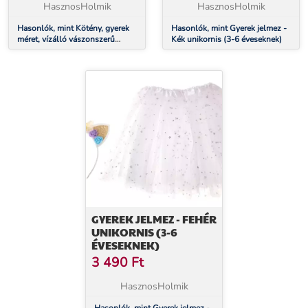
HasznosHolmik
HasznosHolmik
Hasonlók, mint Kötény, gyerek
Hasonlók, mint Gyerek jelmez -
méret, vízálló vászonszerű
Kék unikornis (3-6 éveseknek)
(halloween, 44 x 35 cm)
GYEREK JELMEZ - FEHÉR
UNIKORNIS (3-6
ÉVESEKNEK)
3 490
Ft
HasznosHolmik