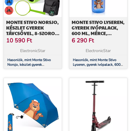
MONTE STIVO NORSJO,
MONTE STIVO LYSEREN,
KÉSZLET GYEREK
GYEREK IVÓPALACK,
TÁVCSŐVEL, 8-SZOROS
600 ML, MÉRCE,
NAGYÍTÁS, NAGYÍTÓ,
VÍZHATLAN
10 590
Ft
6 290
Ft
IRÁNYTŰ, TÁSKA
GYÜMÖLCSSZŰRŐ
ElectronicStar
ElectronicStar
Hasonlók, mint Monte Stivo
Hasonlók, mint Monte Stivo
Norsjo, készlet gyerek
Lyseren, gyerek ivópalack, 600
távcsővel, 8-szoros nagyítás,
ml, mérce, vízhatlan
nagyító, iránytű, táska
gyümölcsszűrő