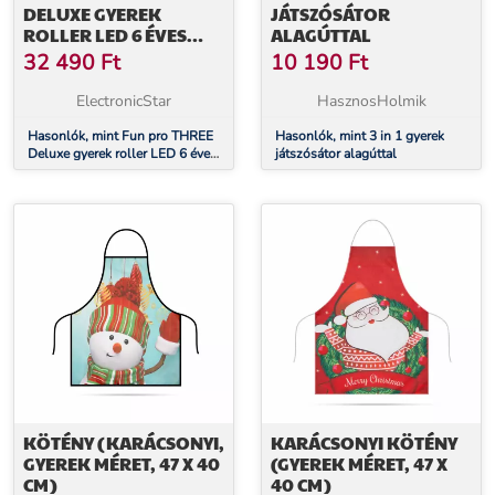
DELUXE GYEREK
JÁTSZÓSÁTOR
ROLLER LED 6 ÉVES
ALAGÚTTAL
KORTÓL ABEC 9
32 490
Ft
10 190
Ft
ÖSSZECSUKHATÓ
ÁLLÍTHATÓ MAGASSÁG
ElectronicStar
HasznosHolmik
Hasonlók, mint Fun pro THREE
Hasonlók, mint 3 in 1 gyerek
Deluxe gyerek roller LED 6 éves
játszósátor alagúttal
kortól ABEC 9 összecsukható
Állítható magasság
KÖTÉNY (KARÁCSONYI,
KARÁCSONYI KÖTÉNY
GYEREK MÉRET, 47 X 40
(GYEREK MÉRET, 47 X
CM)
40 CM)