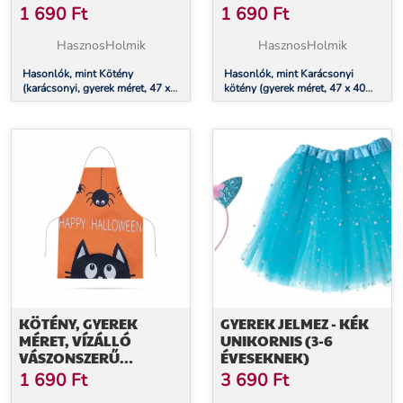
1 690
Ft
1 690
Ft
HasznosHolmik
HasznosHolmik
Hasonlók, mint Kötény
Hasonlók, mint Karácsonyi
(karácsonyi, gyerek méret, 47 x
kötény (gyerek méret, 47 x 40
40 cm)
cm)
KÖTÉNY, GYEREK
GYEREK JELMEZ - KÉK
MÉRET, VÍZÁLLÓ
UNIKORNIS (3-6
VÁSZONSZERŰ
ÉVESEKNEK)
(HALLOWEEN, 44 X 35
1 690
Ft
3 690
Ft
CM)