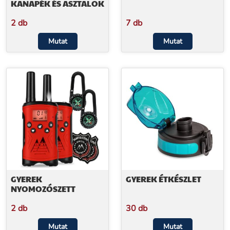
KANAPÉK ÉS ASZTALOK
2 db
7 db
Mutat
Mutat
GYEREK
GYEREK ÉTKÉSZLET
NYOMOZÓSZETT
2 db
30 db
Mutat
Mutat