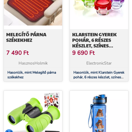
MELEGÍTŐ PÁRNA
KLARSTEIN GYEREK
SZÉKEKHEZ
POHÁR, 6 RÉSZES
KÉSZLET, SZÍNES
FEDELEK,
7 490
Ft
9 690
Ft
LÉGMENTESEN ZÁRT,
NEM ÁTERESZTŐ
HasznosHolmik
ElectronicStar
Hasonlók, mint Melegítő párna
Hasonlók, mint Klarstein Gyerek
székekhez
pohár, 6 részes készlet, színes
fedelek, légmentesen zárt, nem
áteresztő