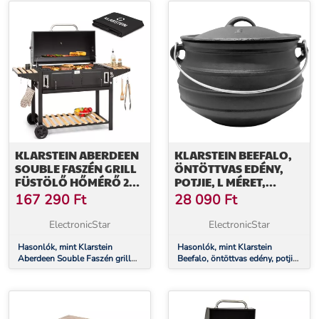
KLARSTEIN ABERDEEN
KLARSTEIN BEEFALO,
SOUBLE FASZÉN GRILL
ÖNTÖTTVAS EDÉNY,
FÜSTÖLŐ HŐMÉRŐ 2
POTJIE, L MÉRET,
MOBIL OLDALSÓ
ÖNTÖTTVAS, KEREK,
167 290
Ft
28 090
Ft
ASZTAL
FEDŐ, 8 LITERES
ElectronicStar
ElectronicStar
Hasonlók, mint Klarstein
Hasonlók, mint Klarstein
Aberdeen Souble Faszén grill
Beefalo, öntöttvas edény, potjie,
füstölő hőmérő 2 mobil oldalsó
L méret, öntöttvas, kerek, fedő, 8
asztal
literes