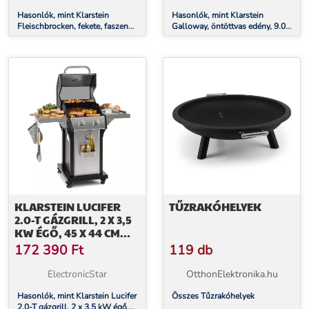
Hasonlók, mint Klarstein
Hasonlók, mint Klarstein
Fleischbrocken, fekete, faszenes
Galloway, öntöttvas edény, 9.0
grillsütő, füstölő és barbecue
barbecue edény, öntöttvas,
grillsütő
hőkezelt, L/9 qt/7,2 l méret
KLARSTEIN LUCIFER
TŰZRAKÓHELYEK
2.0-T GÁZGRILL, 2 X 3,5
KW ÉGŐ, 45 X 44 CM
GRILL, NEMESACÉL
172 390
Ft
119 db
ElectronicStar
OtthonElektronika.hu
Hasonlók, mint Klarstein Lucifer
Összes Tűzrakóhelyek
2.0-T gázgrill, 2 x 3,5 kW égő,