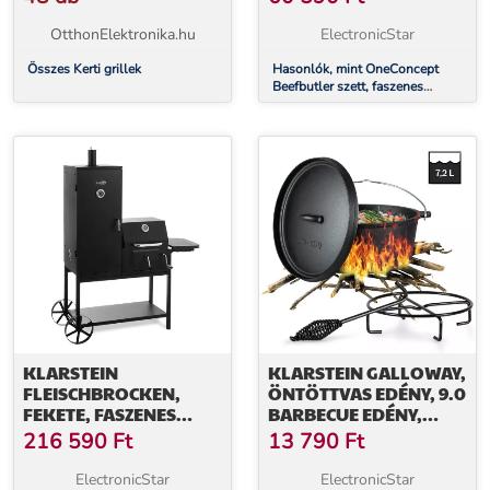
ELEKTROMOS GYÚJTÓ
OtthonElektronika.hu
ElectronicStar
Összes Kerti grillek
Hasonlók, mint OneConcept
Beefbutler szett, faszenes
grillsütő, BBQ, füstölő +
elektromos gyújtó
KLARSTEIN
KLARSTEIN GALLOWAY,
FLEISCHBROCKEN,
ÖNTÖTTVAS EDÉNY, 9.0
FEKETE, FASZENES
BARBECUE EDÉNY,
GRILLSÜTŐ, FÜSTÖLŐ
ÖNTÖTTVAS,
216 590
Ft
13 790
Ft
ÉS BARBECUE
HŐKEZELT, L/9 QT/7,2 L
GRILLSÜTŐ
MÉRET
ElectronicStar
ElectronicStar