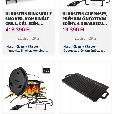
KLARSTEIN KINGSVILLE
KLARSTEIN GUERNSEY,
SMOKER, KOMBINÁLT
PRÉMIUM ÖNTÖTTVAS
GRILL, GÁZ, SZÉN,
EDÉNY, 6.0 BARBECUE
SZÉNFÜSTÖLŐ, 13,5
EDÉNY, ÖNTÖTTVAS,
418 390
Ft
19 390
Ft
KW, 3+1 ÉGŐ, FEKETE
HŐKEZELT, M/6 QT/7,3 L
MÉRET
ElectronicStar
ElectronicStar
Hasonlók, mint Klarstein
Hasonlók, mint Klarstein
Kingsville Smoker, kombinált
Guernsey, prémium öntöttvas
grill, gáz, szén, szénfüstölő,
edény, 6.0 barbecue edény,
13,5 kW, 3+1 égő, fekete
öntöttvas, hőkezelt, M/6 qt/7,3 l
méret