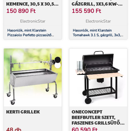
KEMENCE, 30,5 X 30,5
GÁZGRILL, 3X3,6 KW-OS
CM, VALÓDI KŐ, 1,2MM
ÉGŐ + 2,7 KW-OS
150 890
Ft
155 590
Ft
ACÉL, HORDOZHATÓ
OLDALSÓ ÉGŐ,
60X45CM, GRILL,
ElectronicStar
ElectronicStar
ROZSDAMENTES
Hasonlók, mint Klarstein
ACÉLBÓL KÉSZÜLT
Hasonlók, mint Klarstein
Pizzaiolo Perfetto pizzasütő
Tomahawk 3.1 S, gázgrill, 3x3,6
kemence, 30,5 x 30,5 cm, valódi
kW-os égő + 2,7 kW-os oldalsó
kő, 1,2mm acél, hordozható
égő, 60x45cm, grill,
rozsdamentes acélból készült
KERTI GRILLEK
ONECONCEPT
BEEFBUTLER SZETT,
FASZENES GRILLSÜTŐ,
BBQ, FÜSTÖLŐ +
48 db
60 590
Ft