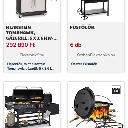
KLARSTEIN
FÜSTÖLŐK
TOMAHAWK,
GÁZGRILL, 5 X 3,6 KW-
OS + 2,7 KW-OS ÉGŐ, 80
292 890
Ft
6 db
X 43,5 CM-ES
ROZSDAMENTES ACÉL
ElectronicStar
OtthonElektronika.hu
GRILLSÜTŐ
Hasonlók, mint Klarstein
Összes Füstölők
Tomahawk, gázgrill, 5 x 3,6 kW-
os + 2,7 kW-os égő, 80 x 43,5
cm-es rozsdamentes acél
grillsütő