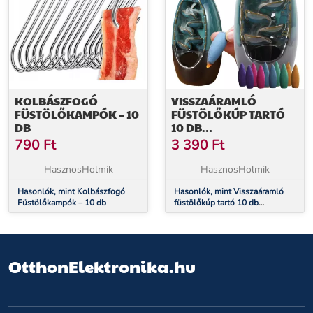
KOLBÁSZFOGÓ
VISSZAÁRAMLÓ
FÜSTÖLŐKAMPÓK – 10
FÜSTÖLŐKÚP TARTÓ
DB
10 DB
FÜSTÖLŐKÚPPAL
790
Ft
3 390
Ft
HasznosHolmik
HasznosHolmik
Hasonlók, mint Kolbászfogó
Hasonlók, mint Visszaáramló
Füstölőkampók – 10 db
füstölőkúp tartó 10 db
füstölőkúppal
OtthonElektronika.hu