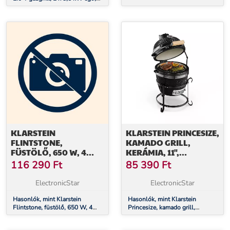
45 x 44 cm grill, nemesacél
KLARSTEIN
KLARSTEIN PRINCESIZE,
FLINTSTONE,
KAMADO GRILL,
FÜSTÖLŐ, 650 W, 4
KERÁMIA, 11",
POLC, 2 AJTÓ,
FÜSTÖLÉS, BBQ, LASSÚ
116 290
Ft
85 390
Ft
ROZSDAMENTES ACÉL
SÜTÉS, FEKETE
ElectronicStar
ElectronicStar
Hasonlók, mint Klarstein
Hasonlók, mint Klarstein
Flintstone, füstölő, 650 W, 4
Princesize, kamado grill,
polc, 2 ajtó, rozsdamentes acél
kerámia, 11", füstölés, BBQ,
lassú sütés, fekete