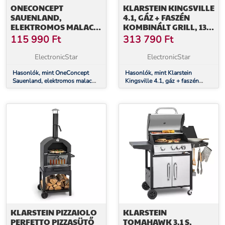
ONECONCEPT
KLARSTEIN KINGSVILLE
SAUENLAND,
4.1, GÁZ + FASZÉN
ELEKTROMOS MALAC
KOMBINÁLT GRILL, 13,7
SÜTŐ GRILL FORGÓ
KW, 4+1 ÉGŐ,
115 990
Ft
313 790
Ft
NYÁRSSAL
ÁLLÍTHATÓ MAGASSÁG
ElectronicStar
ElectronicStar
Hasonlók, mint OneConcept
Hasonlók, mint Klarstein
Sauenland, elektromos malac
Kingsville 4.1, gáz + faszén
sütő grill forgó nyárssal
kombinált grill, 13,7 kW, 4+1
égő, állítható magasság
KLARSTEIN PIZZAIOLO
KLARSTEIN
PERFETTO PIZZASÜTŐ
TOMAHAWK 3.1 S,