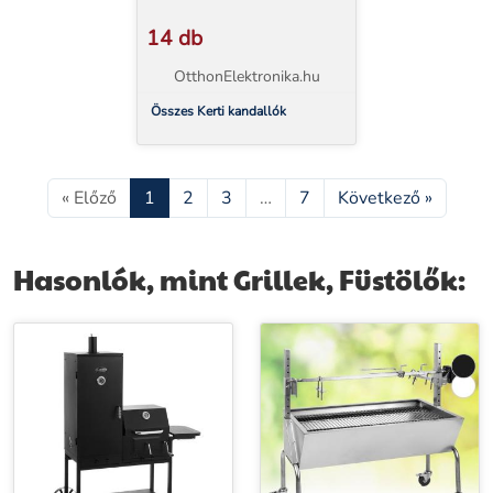
14 db
OtthonElektronika.hu
Összes Kerti kandallók
« Előző
1
2
3
…
7
Következő »
Hasonlók, mint Grillek, Füstölők: