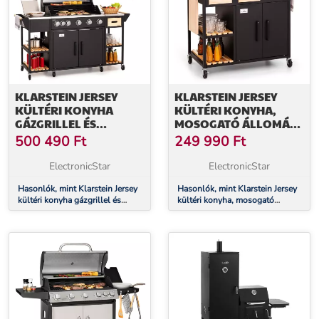
KLARSTEIN JERSEY
KLARSTEIN JERSEY
KÜLTÉRI KONYHA
KÜLTÉRI KONYHA,
GÁZGRILLEL ÉS
MOSOGATÓ ÁLLOMÁS,
MOSOGATÓVAL, 20,7
ROZSDAMENTES ACÉL,
500 490
Ft
249 990
Ft
KW, 5+1 ÉGŐVEL,
HORDOZHATÓ
MOBIL
ESŐVÉDŐ
ElectronicStar
ElectronicStar
Hasonlók, mint Klarstein Jersey
Hasonlók, mint Klarstein Jersey
kültéri konyha gázgrillel és
kültéri konyha, mosogató
mosogatóval, 20,7 kW, 5+1
állomás, rozsdamentes acél,
égővel, mobil
hordozható esővédő