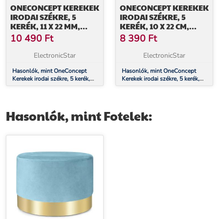
ONECONCEPT KEREKEK
ONECONCEPT KEREKEK
IRODAI SZÉKRE, 5
IRODAI SZÉKRE, 5
KERÉK, 11 X 22 MM,
KERÉK, 10 X 22 CM,
360°-BAN FORGÓ,
360°-OS SZÖGBEN
10 490
Ft
8 390
Ft
CSERÉLHETŐ,
FORGÓ, CSERÉLHETŐ,
KARCOLÁSOK NÉLKÜL,
KARCOLÁSOK NÉLKÜL
ElectronicStar
ElectronicStar
Hasonlók, mint OneConcept
Hasonlók, mint OneConcept
Kerekek irodai székre, 5 kerék,
Kerekek irodai székre, 5 kerék,
11 x 22 mm, 360°-ban forgó,
10 x 22 cm, 360°-os szögben
cserélhető, karcolások nélkül,
forgó, cserélhető, karcolások
nélkül
Hasonlók, mint Fotelek: