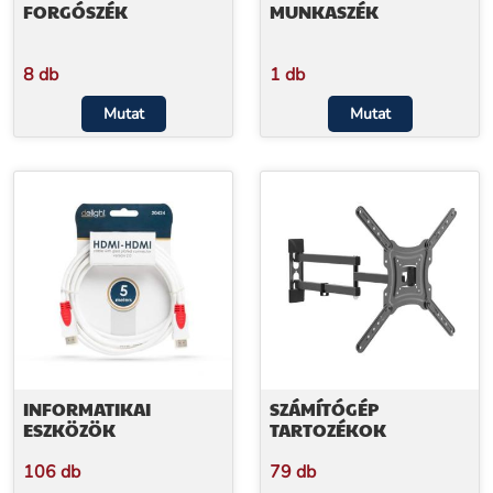
FORGÓSZÉK
MUNKASZÉK
8 db
1 db
Mutat
Mutat
INFORMATIKAI
SZÁMÍTÓGÉP
ESZKÖZÖK
TARTOZÉKOK
106 db
79 db