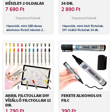
KÉSZLET-2 OLDALAS
24 DB.
7 690
Ft
2 890
Ft
HasznosHolmik
HasznosHolmik
Hasonlók, mint 168 részes
Hasonlók, mint Akril filctollak,
alkoholos filctoll készlet-2
DIY vízálló filctollak 24 db.
oldalas
AKRIL FILCTOLLAK DIY
FEKETE ALKOHOLOS
VÍZÁLLÓ FILCTOLLAK 12
FILC
DB.
1 790
Ft
390
Ft