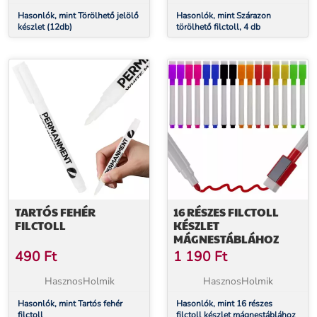
Hasonlók, mint Törölhető jelölő
Hasonlók, mint Szárazon
készlet (12db)
törölhető filctoll, 4 db
TARTÓS FEHÉR
16 RÉSZES FILCTOLL
FILCTOLL
KÉSZLET
MÁGNESTÁBLÁHOZ
490
Ft
1 190
Ft
HasznosHolmik
HasznosHolmik
Hasonlók, mint Tartós fehér
Hasonlók, mint 16 részes
filctoll
filctoll készlet mágnestáblához