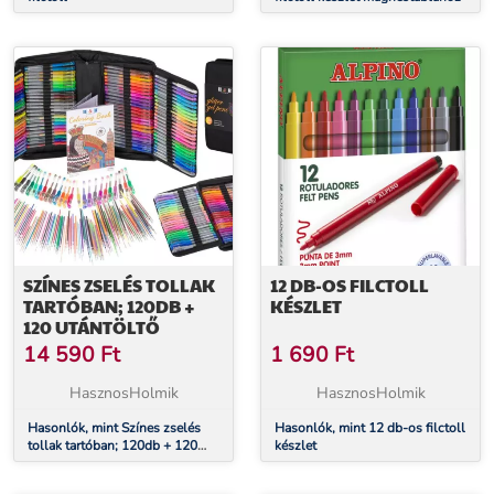
SZÍNES ZSELÉS TOLLAK
12 DB-OS FILCTOLL
TARTÓBAN; 120DB +
KÉSZLET
120 UTÁNTÖLTŐ
14 590
Ft
1 690
Ft
HasznosHolmik
HasznosHolmik
Hasonlók, mint Színes zselés
Hasonlók, mint 12 db-os filctoll
tollak tartóban; 120db + 120
készlet
utántöltő