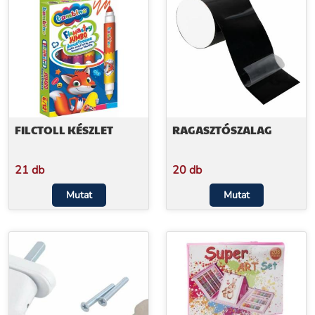
FILCTOLL KÉSZLET
RAGASZTÓSZALAG
21 db
20 db
Mutat
Mutat