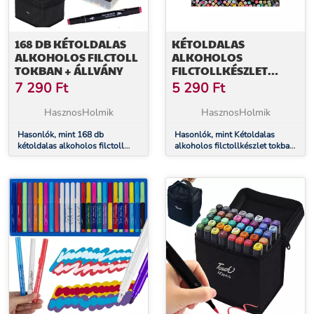
168 DB KÉTOLDALAS
KÉTOLDALAS
ALKOHOLOS FILCTOLL
ALKOHOLOS
TOKBAN + ÁLLVÁNY
FILCTOLLKÉSZLET
TOKBAN + ÁLLVÁNY -
7 290
Ft
5 290
Ft
120 DB
HasznosHolmik
HasznosHolmik
Hasonlók, mint 168 db
Hasonlók, mint Kétoldalas
kétoldalas alkoholos filctoll
alkoholos filctollkészlet tokban
tokban + állvány
+ állvány - 120 db