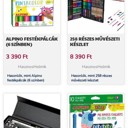
ALPINO FESTÉKPÁLCÁK
258 RÉSZES MŰVÉSZETI
(6 SZÍNBEN)
KÉSZLET
3 390
Ft
8 390
Ft
HasznosHolmik
HasznosHolmik
Hasonlók, mint Alpino
Hasonlók, mint 258 részes
festékpálcák (6 színben)
művészeti készlet