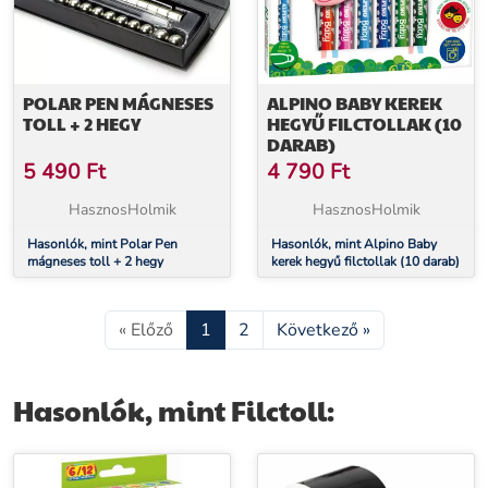
POLAR PEN MÁGNESES
ALPINO BABY KEREK
TOLL + 2 HEGY
HEGYŰ FILCTOLLAK (10
DARAB)
5 490
Ft
4 790
Ft
HasznosHolmik
HasznosHolmik
Hasonlók, mint Polar Pen
Hasonlók, mint Alpino Baby
mágneses toll + 2 hegy
kerek hegyű filctollak (10 darab)
« Előző
1
2
Következő »
Hasonlók, mint Filctoll: