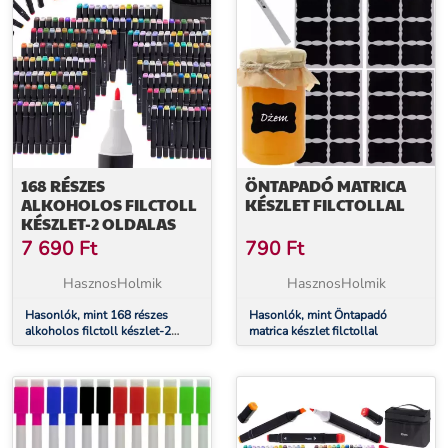
168 RÉSZES
ÖNTAPADÓ MATRICA
ALKOHOLOS FILCTOLL
KÉSZLET FILCTOLLAL
KÉSZLET-2 OLDALAS
7 690
Ft
790
Ft
HasznosHolmik
HasznosHolmik
Hasonlók, mint 168 részes
Hasonlók, mint Öntapadó
alkoholos filctoll készlet-2
matrica készlet filctollal
oldalas