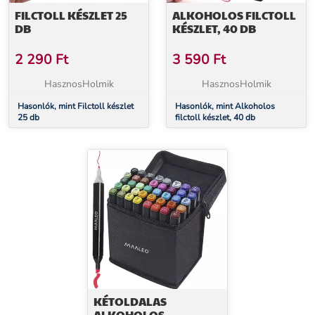
FILCTOLL KÉSZLET 25
ALKOHOLOS FILCTOLL
DB
KÉSZLET, 40 DB
2 290
Ft
3 590
Ft
HasznosHolmik
HasznosHolmik
Hasonlók, mint Filctoll készlet
Hasonlók, mint Alkoholos
25 db
filctoll készlet, 40 db
KÉTOLDALAS
ALKOHOLOS