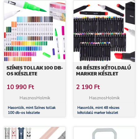
SZÍNES TOLLAK 100 DB-
48 RÉSZES KÉTOLDALÚ
OS KÉSZLETE
MARKER KÉSZLET
10 990
Ft
2 190
Ft
HasznosHolmik
HasznosHolmik
Hasonlók, mint Színes tollak
Hasonlók, mint 48 részes
100 db-os készlete
kétoldalú marker készlet