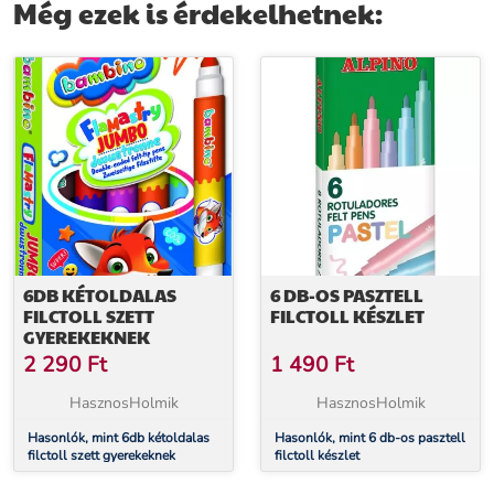
Még ezek is érdekelhetnek:
6DB KÉTOLDALAS
6 DB-OS PASZTELL
FILCTOLL SZETT
FILCTOLL KÉSZLET
GYEREKEKNEK
2 290
Ft
1 490
Ft
HasznosHolmik
HasznosHolmik
Hasonlók, mint 6db kétoldalas
Hasonlók, mint 6 db-os pasztell
filctoll szett gyerekeknek
filctoll készlet