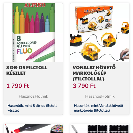
8 DB-OS FILCTOLL
VONALAT KÖVETŐ
KÉSZLET
MARKOLÓGÉP
(FILCTOLLAL)
1 790
Ft
3 790
Ft
HasznosHolmik
HasznosHolmik
Hasonlók, mint 8 db-os filctoll
Hasonlók, mint Vonalat követő
készlet
markológép (filctollal)