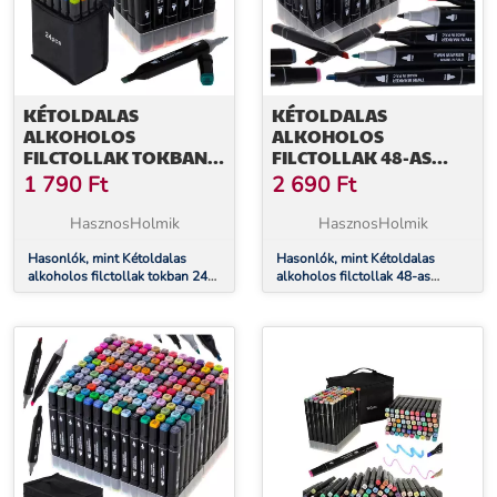
KÉTOLDALAS
KÉTOLDALAS
ALKOHOLOS
ALKOHOLOS
FILCTOLLAK TOKBAN
FILCTOLLAK 48-AS
24 DB + ÁLLVÁNY
TOKBAN + ÁLLVÁNY
1 790
Ft
2 690
Ft
HasznosHolmik
HasznosHolmik
Hasonlók, mint Kétoldalas
Hasonlók, mint Kétoldalas
alkoholos filctollak tokban 24
alkoholos filctollak 48-as
db + állvány
tokban + állvány