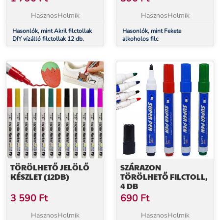
HasznosHolmik
HasznosHolmik
Hasonlók, mint Akril filctollak
Hasonlók, mint Fekete
DIY vízálló filctollak 12 db.
alkoholos filc
TÖRÖLHETŐ JELÖLŐ
SZÁRAZON
KÉSZLET (12DB)
TÖRÖLHETŐ FILCTOLL,
4 DB
3 590
Ft
690
Ft
HasznosHolmik
HasznosHolmik