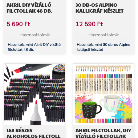
AKRIL DIY VÍZÁLLÓ
30 DB-OS ALPINO
FILCTOLLAK 48 DB.
KALLIGRÁF KÉSZLET
5 690
Ft
12 590
Ft
HasznosHolmik
HasznosHolmik
Hasonlók, mint Akril DIY vízálló
Hasonlók, mint 30 db-os Alpino
filctollak 48 db.
kalligráf készlet
168 RÉSZES
AKRIL FILCTOLLAK, DIY
ALKOHOLOS FILCTOLL
VÍZÁLLÓ FILCTOLLAK