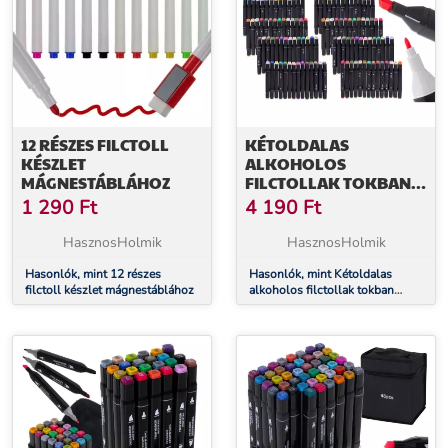
12 RÉSZES FILCTOLL
KÉTOLDALAS
KÉSZLET
ALKOHOLOS
MÁGNESTÁBLÁHOZ
FILCTOLLAK TOKBAN
80DB
1 290
Ft
4 190
Ft
HasznosHolmik
HasznosHolmik
Hasonlók, mint 12 részes
Hasonlók, mint Kétoldalas
filctoll készlet mágnestáblához
alkoholos filctollak tokban
80db