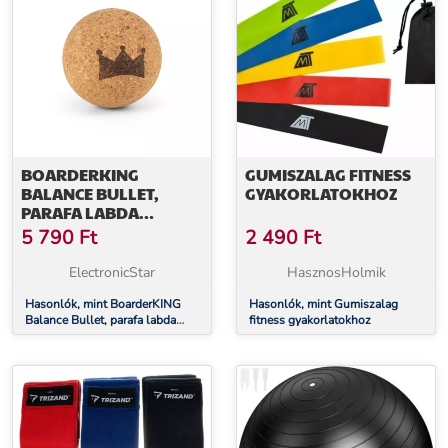
BOARDERKING
GUMISZALAG FITNESS
BALANCE BULLET,
GYAKORLATOKHOZ
PARAFA LABDA
EGYENSÚLYOZÓ
5 790
Ft
2 490
Ft
DESZKÁHOZ, FASCIAL
LABDA, MASSZÁZS
ElectronicStar
HasznosHolmik
LABDA, FITNESS LABDA
Hasonlók, mint BoarderKING
Hasonlók, mint Gumiszalag
Balance Bullet, parafa labda
fitness gyakorlatokhoz
egyensúlyozó deszkához,
fascial labda, masszázs labda,
fitness labda