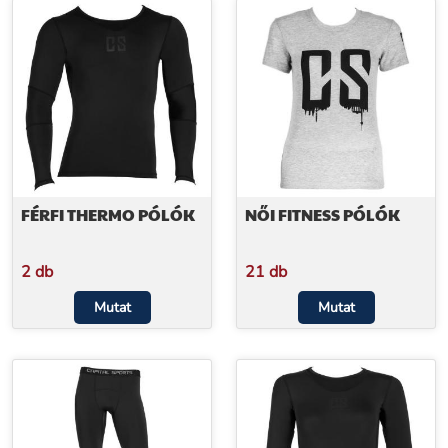
FÉRFI THERMO PÓLÓK
NŐI FITNESS PÓLÓK
2 db
21 db
Mutat
Mutat