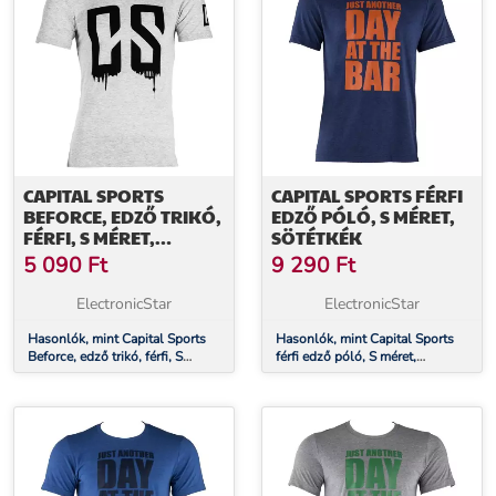
CAPITAL SPORTS
CAPITAL SPORTS FÉRFI
BEFORCE, EDZŐ TRIKÓ,
EDZŐ PÓLÓ, S MÉRET,
FÉRFI, S MÉRET,
SÖTÉTKÉK
SZÜRKE
5 090
Ft
9 290
Ft
ElectronicStar
ElectronicStar
Hasonlók, mint Capital Sports
Hasonlók, mint Capital Sports
Beforce, edző trikó, férfi, S
férfi edző póló, S méret,
méret, szürke
sötétkék