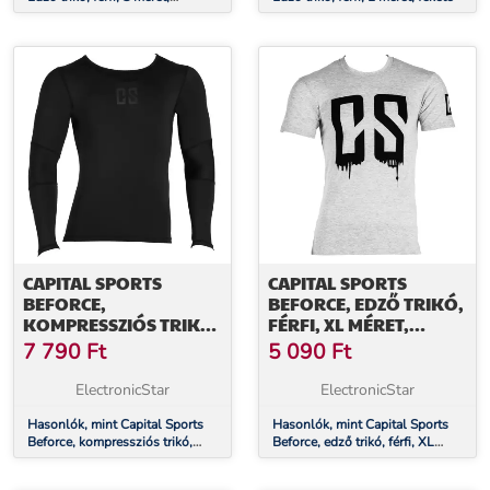
gesztenye
CAPITAL SPORTS
CAPITAL SPORTS
BEFORCE,
BEFORCE, EDZŐ TRIKÓ,
KOMPRESSZIÓS TRIKÓ,
FÉRFI, XL MÉRET,
FUNKCIONÁLIS
SZÜRKE
7 790
Ft
5 090
Ft
FEHÉRNEMŰ, FÉRFI, M
MÉRET
ElectronicStar
ElectronicStar
Hasonlók, mint Capital Sports
Hasonlók, mint Capital Sports
Beforce, kompressziós trikó,
Beforce, edző trikó, férfi, XL
funkcionális fehérnemű, férfi, M
méret, szürke
méret