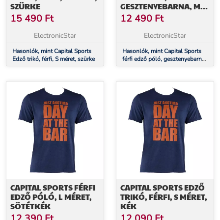
SZÜRKE
GESZTENYEBARNA, M
MÉRET
15 490
Ft
12 490
Ft
ElectronicStar
ElectronicStar
Hasonlók, mint Capital Sports
Hasonlók, mint Capital Sports
Edző trikó, férfi, S méret, szürke
férfi edző póló, gesztenyebarna,
M méret
CAPITAL SPORTS FÉRFI
CAPITAL SPORTS EDZŐ
EDZŐ PÓLÓ, L MÉRET,
TRIKÓ, FÉRFI, S MÉRET,
SÖTÉTKÉK
KÉK
12 390
Ft
12 090
Ft