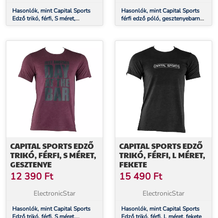
Hasonlók, mint Capital Sports
Hasonlók, mint Capital Sports
Edző trikó, férfi, S méret,
férfi edző póló, gesztenyebarna,
királykék
L méret
CAPITAL SPORTS EDZŐ
CAPITAL SPORTS EDZŐ
TRIKÓ, FÉRFI, S MÉRET,
TRIKÓ, FÉRFI, L MÉRET,
GESZTENYE
FEKETE
12 390
Ft
15 490
Ft
ElectronicStar
ElectronicStar
Hasonlók, mint Capital Sports
Hasonlók, mint Capital Sports
Edző trikó, férfi, S méret,
Edző trikó, férfi, L méret, fekete