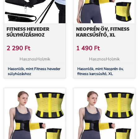
FITNESS HEVEDER
NEOPRÉN ÖV, FITNESS
SÚLYHÚZÁSHOZ
KARCSÚSÍTÓ, XL
2 290
Ft
1 490
Ft
HasznosHolmik
HasznosHolmik
Hasonlók, mint Fitness heveder
Hasonlók, mint Neoprén öv,
súlyhúzáshoz
fitness karcsúsító, XL