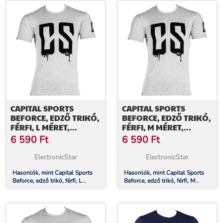
CAPITAL SPORTS
CAPITAL SPORTS
BEFORCE, EDZŐ TRIKÓ,
BEFORCE, EDZŐ TRIKÓ,
FÉRFI, L MÉRET,
FÉRFI, M MÉRET,
SZÜRKE
SZÜRKE
6 590
Ft
6 590
Ft
ElectronicStar
ElectronicStar
Hasonlók, mint Capital Sports
Hasonlók, mint Capital Sports
Beforce, edző trikó, férfi, L
Beforce, edző trikó, férfi, M
méret, szürke
méret, szürke