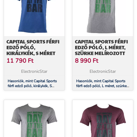
CAPITAL SPORTS FÉRFI
CAPITAL SPORTS FÉRFI
EDZŐ PÓLÓ,
EDZŐ PÓLÓ, L MÉRET,
KIRÁLYKÉK, S MÉRET
SZÜRKE MELÍROZOTT
11 790
Ft
8 990
Ft
ElectronicStar
ElectronicStar
Hasonlók, mint Capital Sports
Hasonlók, mint Capital Sports
férfi edző póló, királykék, S
férfi edző póló, L méret, szürke
méret
melírozott