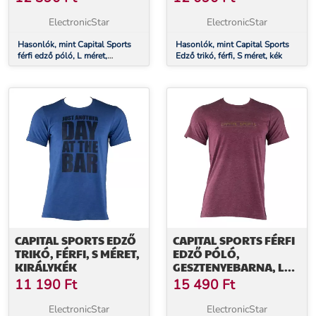
ElectronicStar
ElectronicStar
Hasonlók, mint Capital Sports
Hasonlók, mint Capital Sports
férfi edző póló, L méret,
Edző trikó, férfi, S méret, kék
sötétkék
CAPITAL SPORTS EDZŐ
CAPITAL SPORTS FÉRFI
TRIKÓ, FÉRFI, S MÉRET,
EDZŐ PÓLÓ,
KIRÁLYKÉK
GESZTENYEBARNA, L
MÉRET
11 190
Ft
15 490
Ft
ElectronicStar
ElectronicStar