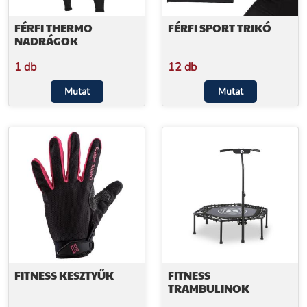
FÉRFI THERMO
FÉRFI SPORT TRIKÓ
NADRÁGOK
1 db
12 db
Mutat
Mutat
FITNESS KESZTYŰK
FITNESS
TRAMBULINOK