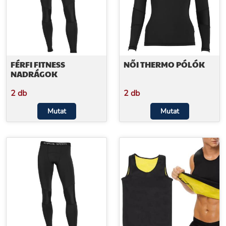
FÉRFI FITNESS
NŐI THERMO PÓLÓK
NADRÁGOK
2 db
2 db
Mutat
Mutat