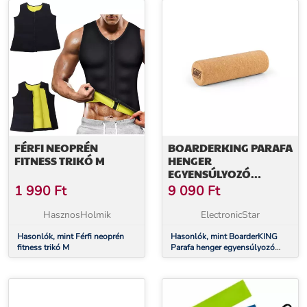
FÉRFI NEOPRÉN
BOARDERKING PARAFA
FITNESS TRIKÓ M
HENGER
EGYENSÚLYOZÓ
DESZKÁHOZ, FASCIAL
1 990
Ft
9 090
Ft
HENGER,
MASSZÁZSHENGER,
HasznosHolmik
ElectronicStar
FITNESS HENGER
Hasonlók, mint Férfi neoprén
Hasonlók, mint BoarderKING
fitness trikó M
Parafa henger egyensúlyozó
deszkához, fascial henger,
masszázshenger, fitness henger