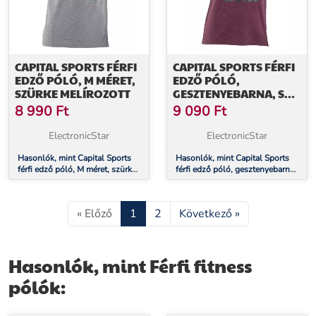
CAPITAL SPORTS FÉRFI
CAPITAL SPORTS FÉRFI
EDZŐ PÓLÓ, M MÉRET,
EDZŐ PÓLÓ,
SZÜRKE MELÍROZOTT
GESZTENYEBARNA, S
MÉRET
8 990
Ft
9 090
Ft
ElectronicStar
ElectronicStar
Hasonlók, mint Capital Sports
Hasonlók, mint Capital Sports
férfi edző póló, M méret, szürke
férfi edző póló, gesztenyebarna,
melírozott
S méret
« Előző
1
2
Következő »
Hasonlók, mint Férfi fitness
pólók: