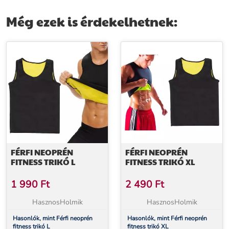
Még ezek is érdekelhetnek:
FÉRFI NEOPRÉN
FÉRFI NEOPRÉN
FITNESS TRIKÓ L
FITNESS TRIKÓ XL
1 990
Ft
2 490
Ft
HasznosHolmik
HasznosHolmik
Hasonlók, mint Férfi neoprén
Hasonlók, mint Férfi neoprén
fitness trikó L
fitness trikó XL