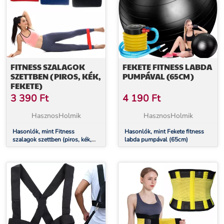
FITNESS SZALAGOK
FEKETE FITNESS LABDA
SZETTBEN (PIROS, KÉK,
PUMPÁVAL (65CM)
FEKETE)
3 390
Ft
4 190
Ft
HasznosHolmik
HasznosHolmik
Hasonlók, mint Fitness
Hasonlók, mint Fekete fitness
szalagok szettben (piros, kék,
labda pumpával (65cm)
fekete)