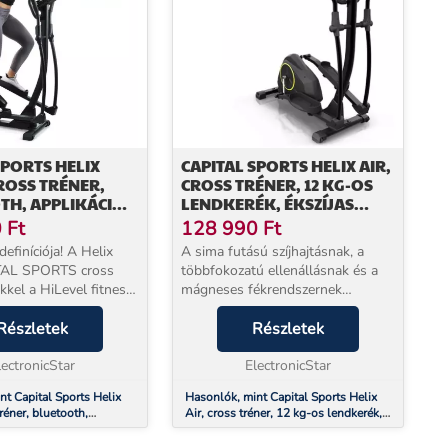
SPORTS HELIX
CAPITAL SPORTS HELIX AIR,
ROSS TRÉNER,
CROSS TRÉNER, 12 KG-OS
H, APPLIKÁCIÓ,
LENDKERÉK, ÉKSZÍJAS
ENDKERÉK
MEGHAJTÁS, FEKETE
0
Ft
128 990
Ft
definíciója! A Helix
A sima futású szíjhajtásnak, a
TAL SPORTS cross
többfokozatú ellenállásnak és a
kkel a HiLevel fitness
mágneses fékrendszernek
t közvetlenül otthon
köszönhetően bármikor
g. Ennek
Részletek
könnyedén lendülhet cross
Részletek
en a cross edzőgép
edzőgép Klarfit Epsylon Cycle AS.
si követelmény...
lectronicStar
A SilentBelt rendszerrel ellát...
ElectronicStar
nt Capital Sports Helix
Hasonlók, mint Capital Sports Helix
tréner, bluetooth,
Air, cross tréner, 12 kg-os lendkerék,
8 kg lendkerék
ékszíjas meghajtás, fekete