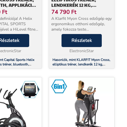
H, APPLIKÁCIÓ,
LENDKERÉK 12 KG,
 LENDKERÉK
SILENTBELT SYSTEM
0
Ft
74 790
Ft
definíciója! A Helix
A Klarfit Myon Cross edzőgép egy
APITAL SPORTS
ergonomikus otthoni edzőgép,
jével a HiLevel fitness
amely fokozza teste
t közvetlenül otthon
teljesítményét, és újra mozgásba
g. Ennek
Részletek
hozza szív- és érrendszerét. Valódi
Részletek
n a kardiókerékpár
cross edzőgépként a készülék
si követelményn...
lectronicStar
olyan edzéseket kíná...
ElectronicStar
nt Capital Sports Helix
Hasonlók, mint KLARFIT Myon Cross,
s tréner, bluetooth,
elliptikus tréner, lendkerék 12 kg,
21 kg-os lendkerék
SilentBelt System