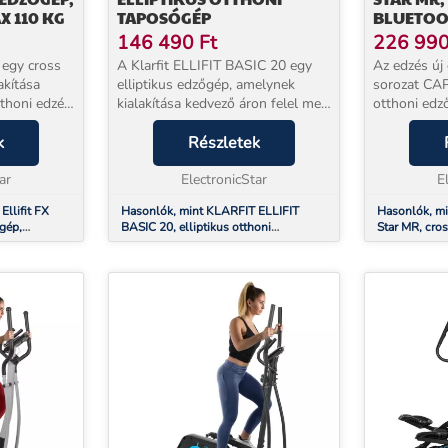
X 110 KG
TAPOSÓGÉP
BLUETOOT
21 KG-OS
146 490
Ft
226 99
0 egy cross
A Klarfit ELLIFIT BASIC 20 egy
Az edzés új 
akítása
elliptikus edzőgép, amelynek
sorozat C
tthoni edzés
kialakítása kedvező áron felel meg
otthoni edző
fogadható
az igényes otthoni edzés
technológiá
k
követelményeinek. A Klarfit
Részletek
kaphatja me
 el, ami
ergométer csak mérsékelt méretű
köszönhetőe
ar
területet foglal el,...
ElectronicStar
minden edzé
E
llifit FX
Hasonlók, mint KLARFIT ELLIFIT
Hasonlók, mi
őgép,
BASIC 20, elliptikus otthoni
Star MR, cros
taposógép
applikáció, 