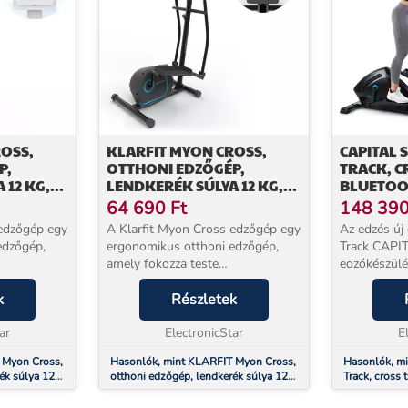
OSS,
KLARFIT MYON CROSS,
CAPITAL 
P,
OTTHONI EDZŐGÉP,
TRACK, C
 12 KG,
LENDKERÉK SÚLYA 12 KG,
BLUETOOT
EM, FEHÉR
SILENTBELT SYSTEM,
18 KG L
64 690
Ft
148 39
FEKETE SZÍNŰ
 edzőgép egy
A Klarfit Myon Cross edzőgép egy
Az edzés új 
edzőgép,
ergonomikus otthoni edzőgép,
Track CAPI
amely fokozza teste
edzőkészülé
a mozgásba
teljesítményét, és újra mozgásba
technológiá
zerét. Valódi
k
hozza szív- és érrendszerét. Valódi
Részletek
kaphatja me
észülék
cross edzőgépként a készülék
köszönhető
ar
olyan edzéseket kíná...
ElectronicStar
minden edzé
E
 Myon Cross,
Hasonlók, mint KLARFIT Myon Cross,
Hasonlók, mi
ék súlya 12
otthoni edzőgép, lendkerék súlya 12
Track, cross 
hér színű
kg, SilentBelt System, fekete színű
applikáció, 1