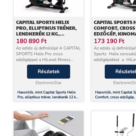
CAPITAL SPORTS HELIX
CAPITAL SPORTS 
PRO, ELLIPTIKUS TRÉNER,
COMFORT, CROSS
LENDKERÉK 12 KG,
EDZŐGÉP, KINOM
BLUETOOTH, KINOMAP
ALACSONY RÁLÉPÉ
180 890
Ft
173 190
Ft
ALKALMAZÁS
OS LENDKERÉK
Az edzés új definíciója! A CAPITAL
Az edzés új definíciója
SPORTS Helix Pro cross
Sports Helix sorozat
edzőgéppel a HiLevel fitnesz
edzőgépekkel a HiLev
technológiát otthon kaphatja meg.
technológiát közvetle
Ennek köszönhetően a cross
Részletek
otthonába viheti. Enn
Részlete
edzőgép minden edzési
köszönhetően a cros
követelménynek megfelel: legye...
ElectronicStar
minden edzésigényt ki.
ElectronicSt
Hasonlók, mint Capital Sports Helix
Hasonlók, mint Capital S
Pro, elliptikus tréner, lendkerék 12 kg,
Comfort, cross edzőgép,
Bluetooth, Kinomap alkalmazás
alacsony rálépés, 12kg-o