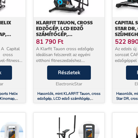
HELIX
KLARFIT TAUON, CROSS
CAPITAL 
EDZŐGÉP, LCD EDZŐ
STAR DR,
AP,
SZÁMÍTÓGÉP,
SZÍJMEGH
S, 12KG-
SZÍVFREKVENCIA-MÉRŐ,
LENDKER
81 790
Ft
522 89
TÁBLAGÉP TARTÓ
! A Capital
A Klarfit Tauon cross edzőgép
Az edzés új 
ú cross
ideálisan felszerelt az egyéni
sorozat CA
el-fitness
otthoni fitneszedzéshez.
edzőgéppel 
nül
Mozgassa meg izmait és szív- és
technológiát
ek
k
érrendszerét, és eddzen
Részletek
beszerezhet
s edzőgép
otthonában, bármilyen időjárás
a cross edz
..
ar
esetén.Mint egy igazi cros...
ElectronicStar
követelmény
E
ports Helix
Hasonlók, mint KLARFIT Tauon, cross
Hasonlók, mi
 Kinomap,
edzőgép, LCD edző számítógép,
Star DR, cro
s lendkerék
szívfrekvencia-mérő, táblagép tartó
szíjmeghajtá