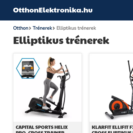
OtthonElektronika.hu
Otthon
Trénerek
Elliptikus trénerek
Elliptikus trénerek
CAPITAL SPORTS HELIX
KLARFIT ELLIFIT F
PRO, CROSS TRAINER,
CROSS ELIPTIKUS