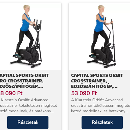
APITAL SPORTS ORBIT
CAPITAL SPORTS ORBIT
RO CROSSTRAINER,
CROSSTRAINER,
DZŐSZÁMÍTÓGÉP,
EDZŐSZÁMÍTÓGÉP,
ZÍJMEGHAJTÁS,
SZÍJMEGHAJTÁS,
8 090
Ft
53 090
Ft
ULZUSMÉRŐ
ACÉLKERET
 Klarstein Orbifit Advanced
A Klarstein Orbifit Advanced
rosstrainer tökéletesen megfelel
crosstrainer tökéletesen megfele
ezdő modellnek, és hatékony
kezdő modellnek, és hatékony
dzést kínál otthona
edzést kínál otthona
ényelmében! Alkalmas kardió
Részletek
kényelmében! Alkalmas kardió
Részletek
dzésre és állóképességi edzésre
edzésre és állóképességi edzésr