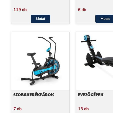
119 db
6 db
Mutat
Mutat
SZOBAKERÉKPÁROK
EVEZŐGÉPEK
7 db
13 db