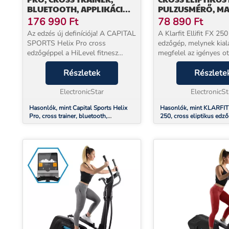
BLUETOOTH, APPLIKÁCIÓ,
PULZUSMÉRŐ, MA
20 KG-OS LENDKERÉK
176 990
Ft
78 890
Ft
Az edzés új definíciója! A CAPITAL
A Klarfit Ellifit FX 25
SPORTS Helix Pro cross
edzőgép, melynek kial
edzőgéppel a HiLevel fitnesz
megfelel az igényes o
technológiát otthon kaphatja meg.
követelményeinek, el
Ennek köszönhetően a cross
Részletek
áron. A Klarfit cross edzőgép csak
Részlete
edzőgép minden edzési
egy kis területet foglal
követelménynek megfelel: legye...
ElectronicStar
min...
ElectronicSt
Hasonlók, mint Capital Sports Helix
Hasonlók, mint KLARFIT E
Pro, cross trainer, bluetooth,
250, cross eliptikus edz
applikáció, 20 kg-os lendkerék
pulzusmérő, max 110 kg