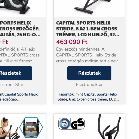
SPORTS HELIX
CAPITAL SPORTS HELIX
 CROSS EDZŐGÉP,
STRIDE, 6 AZ 1-BEN CROSS
AJTÁS, 25 KG-OS
TRÉNER, LCD KIJELZŐ, 32
ÉKKEL
SZINT, FEKETE
0
Ft
463 090
Ft
definíciója! A Helix
Egy eszköz mindenhez. A
PITAL SPORTS cross
CAPITAL SPORTS Helix Stride
a HiLevel fitnesz
cross edzőgép méltán tartja nevét,
 otthonra is
mivel 6 különböző otthoni edző
i. Ennek köszönhetően
Részletek
számára kínál különféle edzéseket
Részletek
őgép minden edzési
egy eszközben.ACAPITAL
nek megfel...
lectronicStar
SPORTS Helix Stride ottho...
ElectronicStar
nt Capital Sports Helix
Hasonlók, mint Capital Sports Helix
ss edzőgép,
Stride, 6 az 1-ben cross tréner, LCD
s, 25 kg-os lendkerékkel
kijelző, 32 szint, fekete