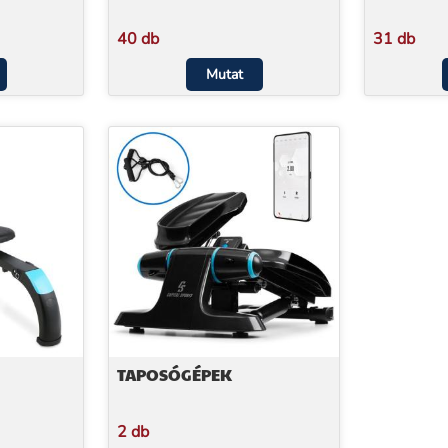
40 db
31 db
Mutat
TAPOSÓGÉPEK
2 db