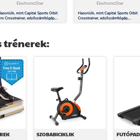
s, hogy minden nagyobb i...
ElectronicStar
is, hogy minden nagyobb i...
ElectronicStar
asonlók, mint Capital Sports Orbit
Hasonlók, mint Capital Sports Orbit
ro Crosstrainer, edzőszámítógép,
Crosstrainer, edzőszámítógép,
zíjmeghajtás, pulzusmérő
szíjmeghajtás, acélkeret
 trénerek:
EREK
SZOBABICIKLIK
FUTÓPA