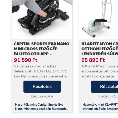
CAPITAL SPORTS EVA NANO
KLARFIT MYON CR
MINI CROSS EDZŐGÉP
OTTHONI EDZŐGÉ
BLUETOOTH APP
LENDKERÉK SÚLYA
MAGRESIST 8 FOKOZAT
SILENTBELT SYST
91 590
Ft
65 890
Ft
SZÍNŰ
Változtassa meg az edzés
A Klarfit Myon Cross
definícióját! A CAPITAL SPORTS
ergonomikus otthoni 
Evo Nano mini cross trainerrel a
amely fokozza teste
HiLevel fitnesztechnológiát
teljesítményét, és újr
otthon vagy az irodában
Részletek
hozza szív- és érrends
Részlete
használhatja . Ezért a mini edző
cross edzőgépként a k
minden edzési követelmén...
ElectronicStar
olyan edzéseket kín...
ElectronicSt
Hasonlók, mint Capital Sports Eva
Hasonlók, mint KLARFIT
Nano Mini cross edzőgép Bluetooth
otthoni edzőgép, lendker
App MagResist 8 fokozat
kg, SilentBelt System, fe