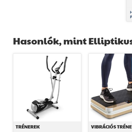
i
H
P
s
Hasonlók, mint Elliptikus
TRÉNEREK
VIBRÁCIÓS TRÉN