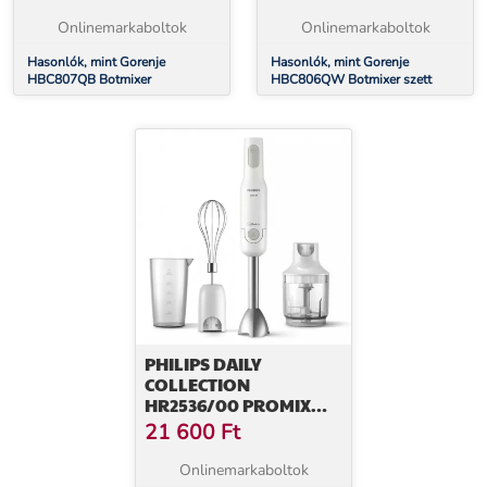
Onlinemarkaboltok
Onlinemarkaboltok
Hasonlók, mint Gorenje
Hasonlók, mint Gorenje
HBC807QB Botmixer
HBC806QW Botmixer szett
PHILIPS DAILY
COLLECTION
HR2536/00 PROMIX
BOTMIXER (26054)
21 600
Ft
Onlinemarkaboltok