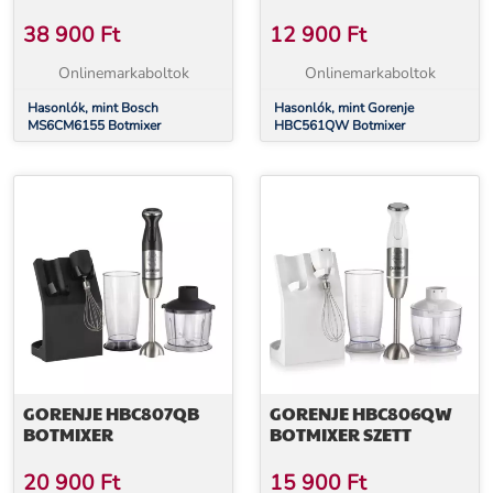
38 900
Ft
12 900
Ft
Onlinemarkaboltok
Onlinemarkaboltok
Hasonlók, mint Bosch
Hasonlók, mint Gorenje
MS6CM6155 Botmixer
HBC561QW Botmixer
GORENJE HBC807QB
GORENJE HBC806QW
BOTMIXER
BOTMIXER SZETT
20 900
Ft
15 900
Ft