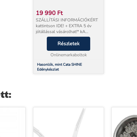
19 990
Ft
SZÁLLÍTÁSI INFORMÁCIÓKÉRT
kattintson IDE! + EXTRA 5 év
jótállással vásárolhat!* kA
megrendelt termékeket két SAJÁT
munkatársunk szállítja házhoz,
Részletek
órapontosan, az ország egész
területén! ...
Onlinemarkaboltok
Hasonlók, mint Cata SHINE
Edénykészlet
tt: