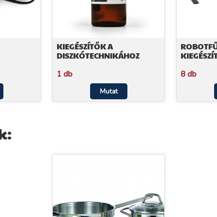
KIEGÉSZÍTŐK A
ROBOTFŰ
DISZKÓTECHNIKÁHOZ
KIEGÉSZÍ
1 db
8 db
Mutat
k: