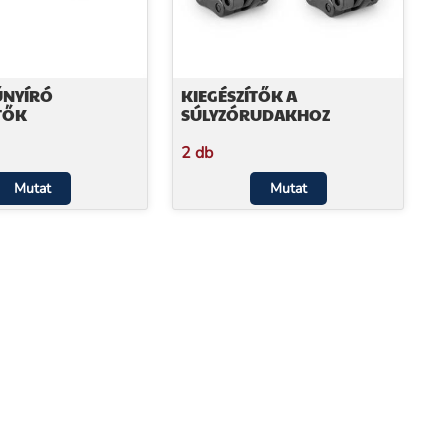
NYÍRÓ
KIEGÉSZÍTŐK A
TŐK
SÚLYZÓRUDAKHOZ
2 db
Mutat
Mutat