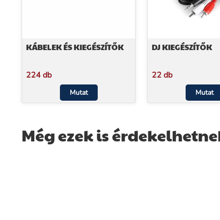
KÁBELEK ÉS KIEGÉSZÍTŐK
DJ KIEGÉSZÍTŐK
224 db
22 db
Mutat
Mutat
Még ezek is érdekelhetne