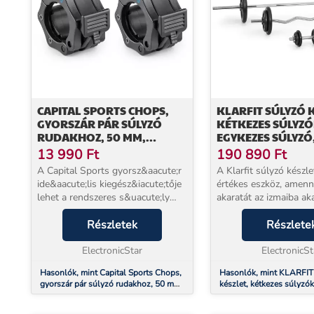
CAPITAL SPORTS CHOPS,
KLARFIT SÚLYZÓ K
GYORSZÁR PÁR SÚLYZÓ
KÉTKEZES SÚLYZÓ
RUDAKHOZ, 50 MM,
EGYKEZES SÚLYZÓ
FEKETE
GÖRBÍTETT SÚLYZÓ
13 990
Ft
190 890
Ft
SÚLY, 105 KG
A Capital Sports gyorsz&aacute;r
A Klarfit súlyzó készle
ide&aacute;lis kiegész&iacute;tője
értékes eszköz, amenn
lehet a rendszeres s&uacute;ly
akaratát az izmaiba aka
cseréknek, mint péld&aacute;ul
befektetni. Négy mest
s&uacute;lyemelésnél
Részletek
testépítésben - a két 
Részlete
(Powerlifting) vagy a Cross-
súlyzót, az egykezes s
Training gyakorlatok ...
ElectronicStar
görbített súlyzót rugal
ElectronicSt
Hasonlók, mint Capital Sports Chops,
Hasonlók, mint KLARFIT
gyorszár pár súlyzó rudakhoz, 50 mm,
készlet, kétkezes súlyzó
fekete
súlyzó, görbített súlyzó, 
105 kg