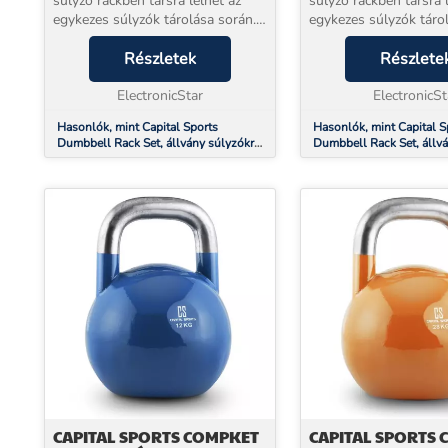
súlyzó rackben társra lelhet az
súlyzó rackben társra 
egykezes súlyzók tárolása során.
egykezes súlyzók táro
A súlyzótartó kizárólag acélból
A súlyzótartó kizáróla
készült és nagyon stabil, nagy
Részletek
készült és nagyon stab
Részlete
mennyiségű nehéz súlyzó
mennyiségű nehéz súl
tárolására is felkészü...
ElectronicStar
tárolására is felkészü..
ElectronicSt
Hasonlók, mint Capital Sports
Hasonlók, mint Capital S
Dumbbell Rack Set, állvány súlyzókra,
Dumbbell Rack Set, állvá
szett, 20 hely, 10 x pár súlyzó
készlet, 20 hely, 10 x pár
CAPITAL SPORTS COMPKET
CAPITAL SPORTS