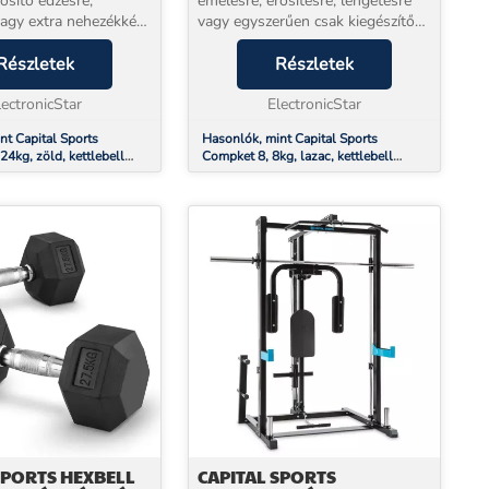
ősítő edzésre,
emelésre, erősítésre, lengetésre
 vagy extra nehezékként
vagy egyszerűen csak kiegészítő
a Capital Sports
súlyként használja - a Compket
mpetition egy
Részletek
Competition by Capital Sports egy
Részletek
szköz az egész test
sokoldalú edzőeszköz az általános
ének növelé...
lectronicStar
fizik...
ElectronicStar
nt Capital Sports
Hasonlók, mint Capital Sports
4kg, zöld, kettlebell
Compket 8, 8kg, lazac, kettlebell
bsúlyzó
súlyzó, gömbsúlyzó
SPORTS HEXBELL
CAPITAL SPORTS