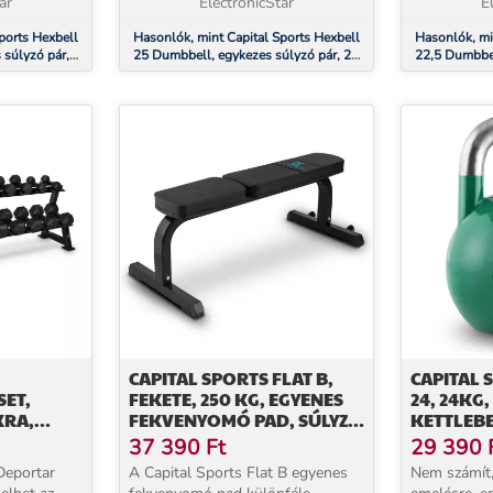
.
ar
bevonat kiegyensúlyo...
ElectronicStar
bevonat kie
E
ports Hexbell
Hasonlók, mint Capital Sports Hexbell
Hasonlók, mi
 súlyzó pár,
25 Dumbbell, egykezes súlyzó pár, 25
22,5 Dumbbel
kg
22,5 kg
CAPITAL SPORTS FLAT B,
CAPITAL 
SET,
FEKETE, 250 KG, EGYENES
24, 24KG,
KRA,
FEKVENYOMÓ PAD, SÚLYZÓ
KETTLEBE
 10 X PÁR
PAD, ACÉL
GÖMBSÚL
37 390
Ft
29 390
eportar
A Capital Sports Flat B egyenes
Nem számít,