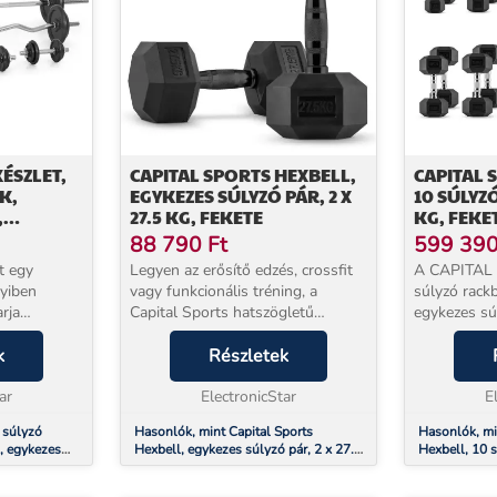
ÉSZLET,
CAPITAL SPORTS HEXBELL,
CAPITAL 
K,
EGYKEZES SÚLYZÓ PÁR, 2 X
10 SÚLYZÓ
,
27.5 KG, FEKETE
KG, FEKE
, 18 X
88 790
Ft
599 39
t egy
Legyen az erősítő edzés, crossfit
A CAPITAL
yiben
vagy funkcionális tréning, a
súlyzó rackb
rja
Capital Sports hatszögletű
egykezes sú
er a
súlyzókmindig a megfelelő
A súlyzótart
kétkezes
k
tömeget szolgáltatják önnek. A
Részletek
készült és n
úlyzót és a
robusztus keménygumi bevonat
mennyiségű
mas...
ar
alatt kimért vasmagok va...
ElectronicStar
tárolására is
E
 súlyzó
Hasonlók, mint Capital Sports
Hasonlók, mi
k, egykezes
Hexbell, egykezes súlyzó pár, 2 x 27.5
Hexbell, 10 s
18 x súly,
kg, fekete
kg, fekete