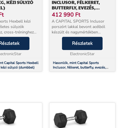
5KG, KÉZI SÚLYZÓ
INCLUSOR, FÉLKERET,
L)
BUTTERFLY, EVEZÉS,
KÁBELOSZLOP, KÉTKEZES
Ft
412 990
Ft
SÚLYZÓ
ports Hexbell kézi
A CAPITAL SPORTS Inclusor
életes súlyzók
porszórt lakkal bevont acélból
z, cross-tréninghez
készült és nagymértékben
onális edzéshez.A
terhelhető. Alap verziójában
lt, tökéletesen
Részletek
különféle izmok építésére kínál
Részletek
ozott súlyokaz
lehetőséget. Mindenekelőtt,
énygumi burkolatba...
lectronicStar
természetesen, súlyemelő gyak...
ElectronicStar
nt Capital Sports Hexbell
Hasonlók, mint Capital Sports
, kézi súlyzó (dumbbel)
Inclusor, félkeret, butterfly, evezés,
kábeloszlop, kétkezes súlyzó