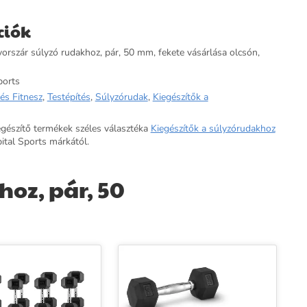
ciók
yorszár súlyzó rudakhoz, pár, 50 mm, fekete vásárlása olcsón,
ports
és Fitnesz
,
Testépítés
,
Súlyzórudak
,
Kiegészítők a
egészítő termékek széles választéka
Kiegészítők a súlyzórudakhoz
ital Sports márkától.
hoz, pár, 50