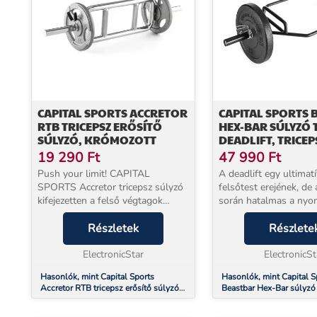
CAPITAL SPORTS ACCRETOR
CAPITAL SPORTS 
RTB TRICEPSZ ERŐSÍTŐ
HEX-BAR SÚLYZÓ 
SÚLYZÓ, KRÓMOZOTT
DEADLIFT, TRICEP
300 KG
19 290
Ft
47 990
Ft
Push your limit! CAPITAL
A deadlift egy ultimatí
SPORTS Accretor tricepsz súlyzó
felsőtest erejének, de 
kifejezetten a felső végtagok
során hatalmas a nyo
célzott edzésére lett kifejlesztve,
alsó részén. Tökéletes 
és helyes gyakorlás esetén a
Részletek
a klasszikus kétkezes 
Részlete
bicepszet és a tricepszet erősíti. A
kiváltására a CAPIT
fogantyúk ...
ElectronicStar
Beastbar...
ElectronicSt
Hasonlók, mint Capital Sports
Hasonlók, mint Capital S
Accretor RTB tricepsz erősítő súlyzó,
Beastbar Hex-Bar súlyzó 
krómozott
deadlift, triceps, max. 30