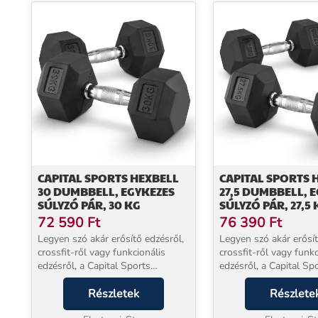
CAPITAL SPORTS HEXBELL
CAPITAL SPORTS 
30 DUMBBELL, EGYKEZES
27,5 DUMBBELL, 
SÚLYZÓ PÁR, 30 KG
SÚLYZÓ PÁR, 27,5 
72 590
Ft
76 390
Ft
Legyen szó akár erősítő edzésről,
Legyen szó akár erősít
crossfit-ről vagy funkcionális
crossfit-ről vagy funkc
edzésről, a Capital Sports
edzésről, a Capital Sp
hatszögletű súlyzókkal mindig
hatszögletű súlyzókka
megtalálja majd a megfelelő
Részletek
megtalálja majd a meg
Részlete
súlyt.A robusztus kemény gumi
súlyt.A robusztus ke