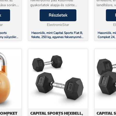
lelhet az
fekvenyomó pad különféle
emelésre, er
lása során.
gyakorlatok alapja és szinte
lendítésre,
g acélból
nélkülözhetetlen mindegyik
használja – 
il, nagy
k
otthoni edzőteremben. Ha egy
Részletek
Compket Co
yzó
olyan padra van szüksége,
sokoldalú e
.
ar
amelyet erősítőtoronnyal akar ko...
ElectronicStar
teljesítmény
E
ports
Hasonlók, mint Capital Sports Flat B,
Hasonlók, mi
ny súlyzókra,
fekete, 250 kg, egyenes fekvenyomó
Compket 24, 2
 súlyzó
pad, súlyzó pad, acél
súlyzó, göm
 COMPKET
CAPITAL SPORTS HEXBELL,
CAPITAL 