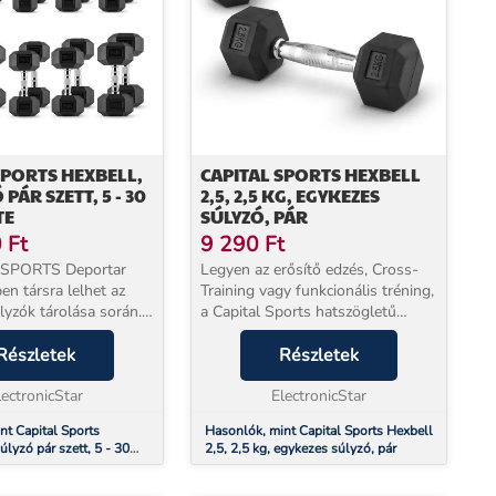
SPORTS HEXBELL,
CAPITAL SPORTS HEXBELL
 PÁR SZETT, 5 - 30
2,5, 2,5 KG, EGYKEZES
TE
SÚLYZÓ, PÁR
0
Ft
9 290
Ft
 SPORTS Deportar
Legyen az erősítő edzés, Cross-
en társra lelhet az
Training vagy funkcionális tréning,
lyzók tárolása során.
a Capital Sports hatszögletű
ó kizárólag acélból
súlyzók mindig a megfelelő
agyon stabil, nagy
Részletek
tömeget szolgáltatják Önnek.A
Részletek
 nehéz súlyzó
robusztus keménygumi bevonat
 felkészü...
lectronicStar
alatt kimért vasma...
ElectronicStar
nt Capital Sports
Hasonlók, mint Capital Sports Hexbell
úlyzó pár szett, 5 - 30
2,5, 2,5 kg, egykezes súlyzó, pár