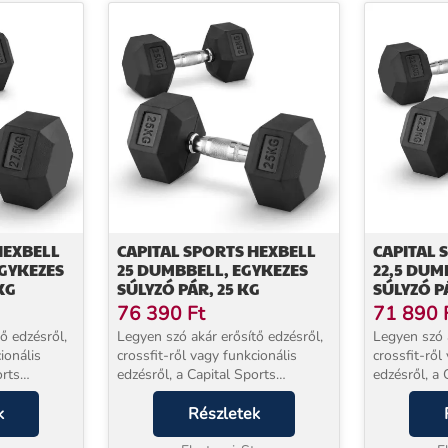
HEXBELL
CAPITAL SPORTS HEXBELL
CAPITAL 
EGYKEZES
25 DUMBBELL, EGYKEZES
22,5 DUM
KG
SÚLYZÓ PÁR, 25 KG
SÚLYZÓ PÁ
76 390
Ft
71 890
ő edzésről,
Legyen szó akár erősítő edzésről,
Legyen szó a
ionális
crossfit-ről vagy funkcionális
crossfit-ről
orts
edzésről, a Capital Sports
edzésről, a 
l mindig
hatszögletű súlyzókkal mindig
hatszögletű
felelő
k
megtalálja majd a megfelelő
Részletek
megtalálja 
mény gumi
súlyt.A robusztus kemény gumi
súlyt.A rob