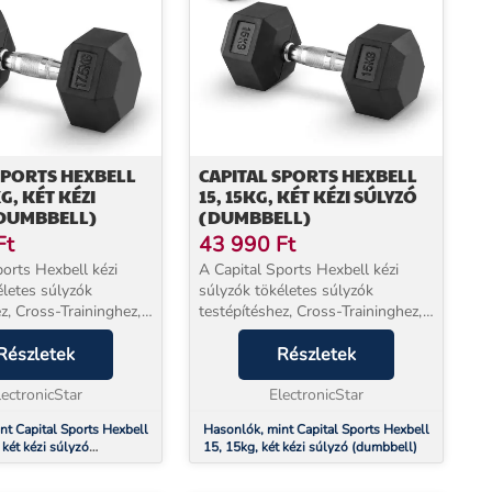
SPORTS HEXBELL
CAPITAL SPORTS HEXBELL
KG, KÉT KÉZI
15, 15KG, KÉT KÉZI SÚLYZÓ
(DUMBBELL)
(DUMBBELL)
Ft
43 990
Ft
ports Hexbell kézi
A Capital Sports Hexbell kézi
életes súlyzók
súlyzók tökéletes súlyzók
z, Cross-Traininghez,
testépítéshez, Cross-Traininghez,
onális tréninghez.A
vagy funkcionális tréninghez.A
 keménygumiból
Részletek
robusztus, keménygumiból
Részletek
tás alatt tökéletesen
készült borítás alatt tökéletesen
úlyok va...
lectronicStar
kimért vas súlyok va...
ElectronicStar
nt Capital Sports Hexbell
Hasonlók, mint Capital Sports Hexbell
 két kézi súlyzó
15, 15kg, két kézi súlyzó (dumbbell)