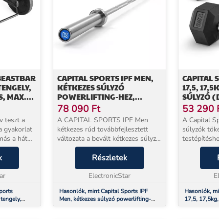
BEASTBAR
CAPITAL SPORTS IPF MEN,
CAPITAL 
TENGELY,
KÉTKEZES SÚLYZÓ
17,5, 17,5
S, MAX.
POWERLIFTING-HEZ,
SÚLYZÓ 
OLIMPIAI RÚD, 50 MM
78 090
Ft
53 290
TENGELY, 910 KG
v teszt a
A CAPITAL SPORTS IPF Men
A Capital S
a gyakorlat
kétkezes rúd továbbfejlesztett
súlyzók tök
más a hát
változata a bevált kétkezes súlyzó
testépítéshe
alternatíva
tengelyeknek. Olimpiai méretekkel
vagy funkci
súlyzók
k
készült speciális kivitelezésének
Részletek
robusztus,
AL SPORTS
köszönhetően ideális a
készült borí
ar
powerlifting külön...
ElectronicStar
kimért vas s
E
ports
Hasonlók, mint Capital Sports IPF
Hasonlók, mi
tengely,
Men, kétkezes súlyzó powerlifting-
17,5, 17,5kg,
0 kg
hez, olimpiai rúd, 50 mm tengely, 910
(dumbbell)
kg