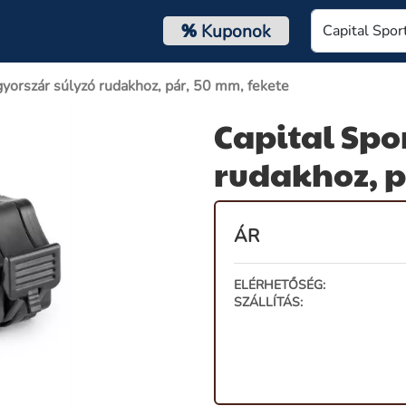
%
Kuponok
gyorszár súlyzó rudakhoz, pár, 50 mm, fekete
Capital Spo
rudakhoz, p
ÁR
ELÉRHETŐSÉG:
SZÁLLÍTÁS: