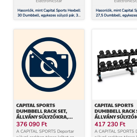
bevonat kiegyensúlyo...
ElectronicStar
bevonat kiegyensúlyo..
ElectronicSt
Hasonlók, mint Capital Sports Hexbell
Hasonlók, mint Capital S
30 Dumbbell, egykezes súlyzó pár, 30
27,5 Dumbbell, egykezes
kg
27,5 kg
CAPITAL SPORTS
CAPITAL SPORTS
DUMBBELL RACK SET,
DUMBBELL RACK 
ÁLLVÁNY SÚLYZÓKRA,
ÁLLVÁNY SÚLYZÓ
SZETT, 20 HELY, 10 X PÁR
KÉSZLET, 20 HELY,
376 090
Ft
417 230
Ft
SÚLYZÓ
SÚLYZÓ
A CAPITAL SPORTS Deportar
A CAPITAL SPORTS D