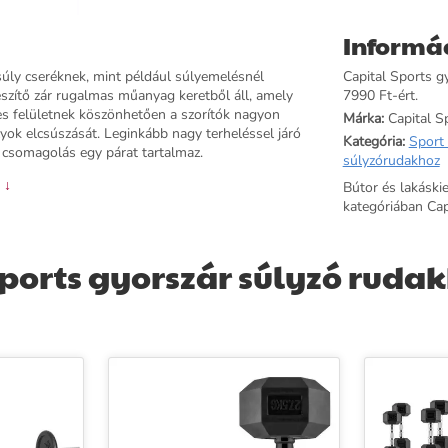
Informá
 súly cseréknek, mint például súlyemelésnél
Capital Sports g
eszítő zár rugalmas műanyag keretből áll, amely
7990 Ft-ért.
es felületnek köszönhetően a szorítók nagyon
Márka:
Capital S
úlyok elcsúszását. Leginkább nagy terheléssel járó
Kategória:
Sport 
 csomagolás egy párat tartalmaz.
súlyzórudakhoz
 ↓
Bútor és lakáski
kategóriában Cap
ports gyorszár súlyzó rudak