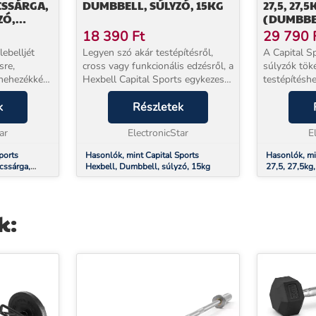
CSSÁRGA,
DUMBBELL, SÚLYZÓ, 15KG
27,5, 27,
ZÓ,
(DUMBBE
18 390
Ft
29 790
ebelljét
Legyen szó akár testépítésről,
A Capital S
sre,
cross vagy funkcionális edzésről, a
súlyzók tök
 nehezékként
Hexbell Capital Sports egykezes
testépítéshe
Sports
súlyzókkal mindig megtalálja a
vagy funkci
 egy
k
megfelelő súlyt.A robusztus
Részletek
vasból készü
gész test
kemény gumi burkolat
kiegyensúly
é...
ar
kiegyensúlyozott vasm...
ElectronicStar
masszív kem
E
ports
Hasonlók, mint Capital Sports
Hasonlók, mi
cssárga,
Hexbell, Dumbbell, súlyzó, 15kg
27,5, 27,5kg
úlyzó
k: