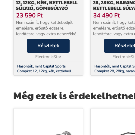
12, 12KG, KÉK, KETTLEBELL
28, 28KG, NARAN
SÚLYZÓ, GÖMBSÚLYZÓ
KETTLEBELL SÚLY
GÖMBSÚLYZÓ
23 590
Ft
34 490
Ft
Nem számít, hogy kettlebelljét
Nem számít, hogy kettl
emelésre, erősítő edzésre,
emelésre, erősítő edzé
lendítésre, vagy extra nehezékként
lendítésre, vagy extra
használja – a Capital Sports
használja – a Capital 
Compket Competition egy
Részletek
Compket Competition
Részlete
sokoldalú eszköz az egész test
sokoldalú eszköz az e
teljesítményének növelé...
ElectronicStar
teljesítményének növel
ElectronicSt
Hasonlók, mint Capital Sports
Hasonlók, mint Capital S
Compket 12, 12kg, kék, kettlebell
Compket 28, 28kg, naran
súlyzó, gömbsúlyzó
kettlebell súlyzó, gömbs
Még ezek is érdekelhetne