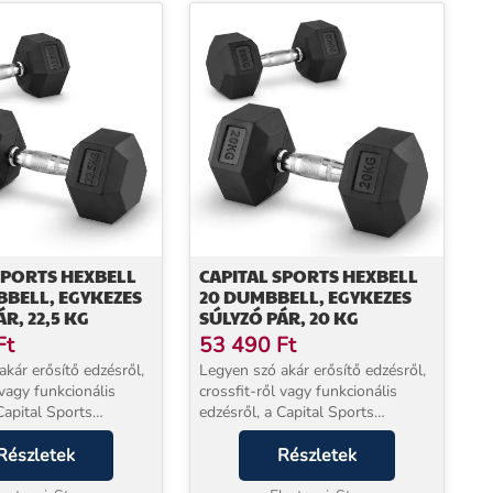
SPORTS HEXBELL
CAPITAL SPORTS HEXBELL
BBELL, EGYKEZES
20 DUMBBELL, EGYKEZES
R, 22,5 KG
SÚLYZÓ PÁR, 20 KG
Ft
53 490
Ft
kár erősítő edzésről,
Legyen szó akár erősítő edzésről,
 vagy funkcionális
crossfit-ről vagy funkcionális
Capital Sports
edzésről, a Capital Sports
 súlyzókkal mindig
hatszögletű súlyzókkal mindig
majd a megfelelő
Részletek
megtalálja majd a megfelelő
Részletek
usztus kemény gumi
súlyt.A robusztus kemény gumi