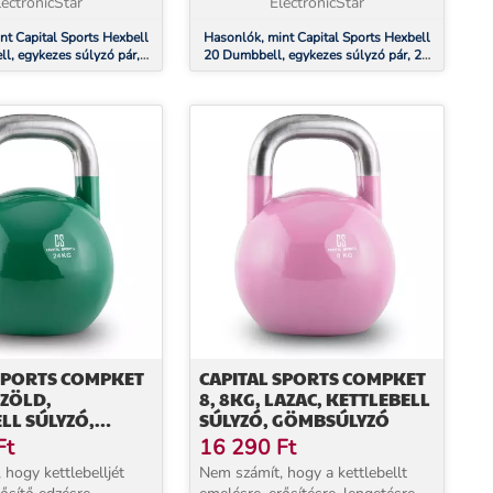
gyensúlyo...
lectronicStar
bevonat kiegyensúlyo...
ElectronicStar
nt Capital Sports Hexbell
Hasonlók, mint Capital Sports Hexbell
l, egykezes súlyzó pár,
20 Dumbbell, egykezes súlyzó pár, 20
kg
SPORTS COMPKET
CAPITAL SPORTS COMPKET
 ZÖLD,
8, 8KG, LAZAC, KETTLEBELL
LL SÚLYZÓ,
SÚLYZÓ, GÖMBSÚLYZÓ
YZÓ
Ft
16 290
Ft
 hogy kettlebelljét
Nem számít, hogy a kettlebellt