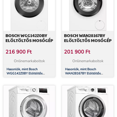
BOSCH WGG142Z0BY
BOSCH WAN28167BY
ELÖLTÖLTŐS MOSÓGÉP
ELÖLTÖLTŐS MOSÓGÉP
216 900
Ft
201 900
Ft
Onlinemarkaboltok
Onlinemarkaboltok
Hasonlók, mint Bosch
Hasonlók, mint Bosch
WGG142Z0BY Elöltöltős
WAN28167BY Elöltöltős
mosógép
mosógép