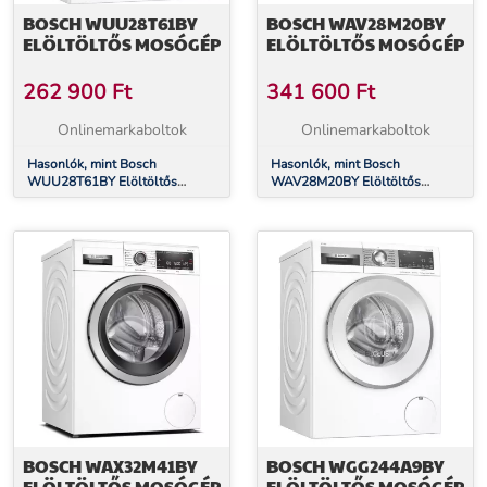
BOSCH WUU28T61BY
BOSCH WAV28M20BY
ELÖLTÖLTŐS MOSÓGÉP
ELÖLTÖLTŐS MOSÓGÉP
262 900
Ft
341 600
Ft
Onlinemarkaboltok
Onlinemarkaboltok
Hasonlók, mint Bosch
Hasonlók, mint Bosch
WUU28T61BY Elöltöltős
WAV28M20BY Elöltöltős
mosógép
mosógép
BOSCH WAX32M41BY
BOSCH WGG244A9BY
ELÖLTÖLTŐS MOSÓGÉP
ELÖLTÖLTŐS MOSÓGÉP