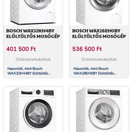
BOSCH WAX32KH4BY
BOSCH WAX28EH0BY
ELÖLTÖLTŐS MOSÓGÉP
ELÖLTÖLTŐS MOSÓGÉP
401 500
Ft
536 500
Ft
Onlinemarkaboltok
Onlinemarkaboltok
Hasonlók, mint Bosch
Hasonlók, mint Bosch
WAX32KH4BY Elöltöltős
WAX28EH0BY Elöltöltős
mosógép
mosógép