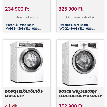
234 900
Ft
325 900
Ft
Onlinemarkaboltok
Onlinemarkaboltok
Hasonlók, mint Bosch
Hasonlók, mint Bosch
WGG144Z9BY Elöltöltős
WGG244A9BY Elöltöltős
mosógép
mosógép
BOSCH ELÖLTÖLTŐS
BOSCH WAX32K03BY
MOSÓGÉP
ELÖLTÖLTŐS MOSÓGÉP
41 db
352 900
Ft