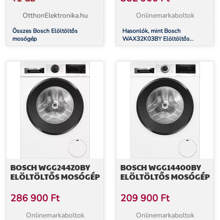
OtthonElektronika.hu
Onlinemarkaboltok
Összes Bosch Elöltöltős
Hasonlók, mint Bosch
mosógép
WAX32K03BY Elöltöltős
mosógép
BOSCH WGG244Z0BY
BOSCH WGG14400BY
ELÖLTÖLTŐS MOSÓGÉP
ELÖLTÖLTŐS MOSÓGÉP
286 900
Ft
209 900
Ft
Onlinemarkaboltok
Onlinemarkaboltok