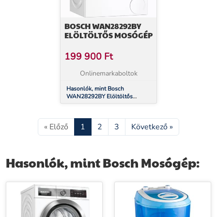
BOSCH WAN28292BY
ELÖLTÖLTŐS MOSÓGÉP
199 900
Ft
Onlinemarkaboltok
Hasonlók, mint Bosch
WAN28292BY Elöltöltős
mosógép
« Előző
1
2
3
Következő »
Hasonlók, mint Bosch Mosógép: