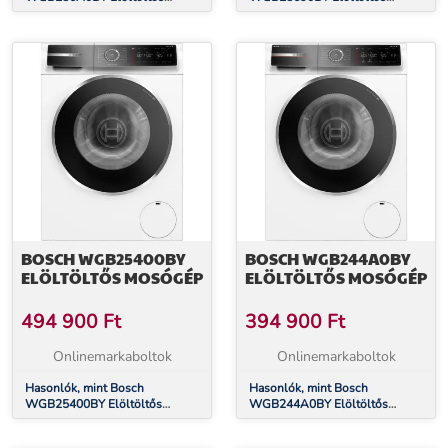
mosógép
mosógép
BOSCH WGB25400BY
BOSCH WGB244A0BY
ELÖLTÖLTŐS MOSÓGÉP
ELÖLTÖLTŐS MOSÓGÉP
494 900
Ft
394 900
Ft
Onlinemarkaboltok
Onlinemarkaboltok
Hasonlók, mint Bosch
Hasonlók, mint Bosch
WGB25400BY Elöltöltős
WGB244A0BY Elöltöltős
mosógép
mosógép