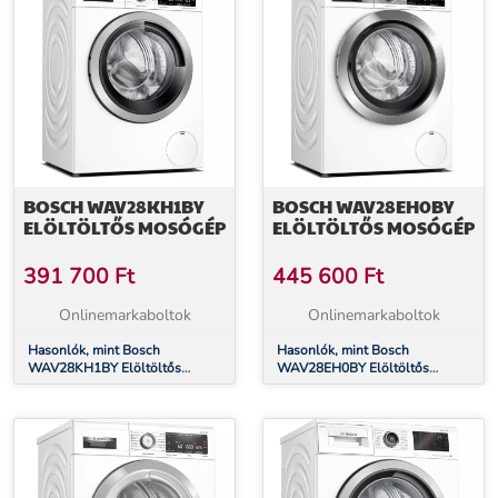
BOSCH WAV28KH1BY
BOSCH WAV28EH0BY
ELÖLTÖLTŐS MOSÓGÉP
ELÖLTÖLTŐS MOSÓGÉP
391 700
Ft
445 600
Ft
Onlinemarkaboltok
Onlinemarkaboltok
Hasonlók, mint Bosch
Hasonlók, mint Bosch
WAV28KH1BY Elöltöltős
WAV28EH0BY Elöltöltős
mosógép
mosógép