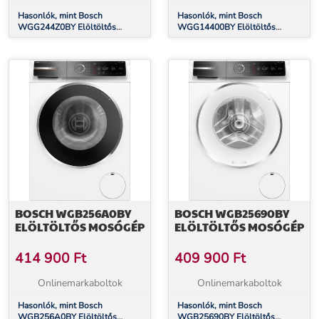
Hasonlók, mint Bosch
Hasonlók, mint Bosch
WGG244Z0BY Elöltöltős
WGG14400BY Elöltöltős
mosógép
mosógép
BOSCH WGB256A0BY
BOSCH WGB25690BY
ELÖLTÖLTŐS MOSÓGÉP
ELÖLTÖLTŐS MOSÓGÉP
414 900
Ft
409 900
Ft
Onlinemarkaboltok
Onlinemarkaboltok
Hasonlók, mint Bosch
Hasonlók, mint Bosch
WGB256A0BY Elöltöltős
WGB25690BY Elöltöltős