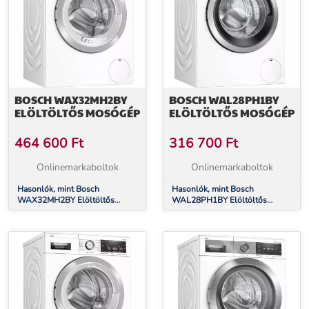
BOSCH WAX32MH2BY
BOSCH WAL28PH1BY
ELÖLTÖLTŐS MOSÓGÉP
ELÖLTÖLTŐS MOSÓGÉP
464 600
Ft
316 700
Ft
Onlinemarkaboltok
Onlinemarkaboltok
Hasonlók, mint Bosch
Hasonlók, mint Bosch
WAX32MH2BY Elöltöltős
WAL28PH1BY Elöltöltős
mosógép
mosógép