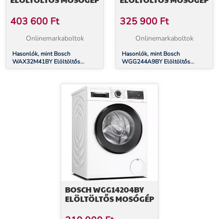
403 600
Ft
325 900
Ft
Onlinemarkaboltok
Onlinemarkaboltok
Hasonlók, mint Bosch
Hasonlók, mint Bosch
WAX32M41BY Elöltöltős
WGG244A9BY Elöltöltős
mosógép
mosógép
BOSCH WGG14204BY
ELÖLTÖLTŐS MOSÓGÉP