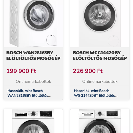
BOSCH WAN28163BY
BOSCH WGG144Z0BY
ELÖLTÖLTŐS MOSÓGÉP
ELÖLTÖLTŐS MOSÓGÉP
199 900
Ft
226 900
Ft
Onlinemarkaboltok
Onlinemarkaboltok
Hasonlók, mint Bosch
Hasonlók, mint Bosch
WAN28163BY Elöltöltős
WGG144Z0BY Elöltöltős
mosógép
mosógép