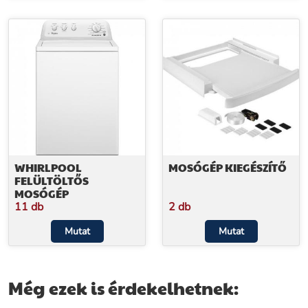
WHIRLPOOL
MOSÓGÉP KIEGÉSZÍTŐ
FELÜLTÖLTŐS
MOSÓGÉP
11 db
2 db
Mutat
Mutat
Még ezek is érdekelhetnek: