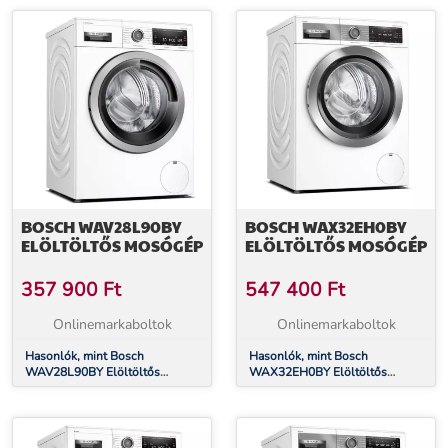
BOSCH WAV28L90BY
BOSCH WAX32EH0BY
ELÖLTÖLTŐS MOSÓGÉP
ELÖLTÖLTŐS MOSÓGÉP
357 900
Ft
547 400
Ft
Onlinemarkaboltok
Onlinemarkaboltok
Hasonlók, mint Bosch
Hasonlók, mint Bosch
WAV28L90BY Elöltöltős
WAX32EH0BY Elöltöltős
mosógép
mosógép