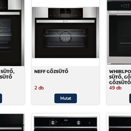
 SÜTŐ,
NEFF GŐZSÜTŐ
WHIRLPO
ZSÜTŐ
SÜTŐ, G
GŐZSÜTŐ
2 db
49 db
Mutat