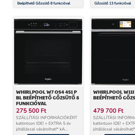
Beépíthető Gőzsütő 8 funkcióval
Gőzsütő 13 funkcióval
WHIRLPOOL W7 OS4 4S1 P
WHIRLPOOL W11I 
BL BEÉPÍTHETŐ GŐZSÜTŐ 8
BEÉPÍTHETŐ GŐZ
FUNKCIÓVAL
275 500
Ft
479 700
Ft
SZÁLLÍTÁSI INFORMÁCIÓKÉRT
SZÁLLÍTÁSI INFORM
kattintson IDE! + EXTRA 5 év
kattintson IDE! + EXT
jótállással vásárolhat!* kA
jótállással vásárolhat!
megrendelt termékeket két SAJÁT
megrendelt termékeke