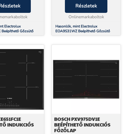
* Beüzemelés
Részletek
vásárolhat!* Beüzemelés
Részletek
sunk a készülék mellé
szolgáltatásunk a készülék mellé
ató. Electrolux ...
inemarkaboltok
NEM választható. Sütőfunkció...
Onlinemarkaboltok
nt Electrolux
Hasonlók, mint Electrolux
Beépíthető Gőzsütő
EOA9S31WZ Beépíthető Gőzsütő
E651FC1E
BOSCH PXV975DV1E
ETŐ INDUKCIÓS
BEÉPÍTHETŐ INDUKCIÓS
FŐZŐLAP