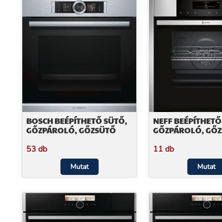
BOSCH BEÉPÍTHETŐ SÜTŐ,
NEFF BEÉPÍTHETŐ
GŐZPÁROLÓ, GŐZSÜTŐ
GŐZPÁROLÓ, GŐ
53 db
11 db
Mutat
Mutat