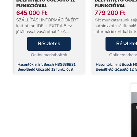
FUNKCIÓVAL
FUNKCIÓVAL
645 000
Ft
779 200
Ft
SZÁLLÍTÁSI INFORMÁCIÓKÉRT
Két munkatársunk saj
kattintson IDE! + EXTRA 5 év
autóinkkal szállítanak! 
jótállással vásárolhat!* kA
információkért kattints
megrendelt termékeket két SAJÁT
EXTRA 5 év jótállássa
munkatársunk szállítja házhoz,
Részletek
vásárolhat!* Beüzemel
Részlete
órapontosan, az ország egész
szolgáltatásunk a kés
területén! Érzékelő sütő...
Onlinemarkaboltok
NEM választható. Bos
Onlinemarkabo
Hasonlók, mint Bosch HSG636BS1
Hasonlók, mint Bosch 
Beépíthető Gőzsütő 12 funkcióval
Beépíthető Gőzsütő 12 f