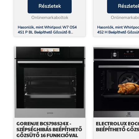
munkatársunk szállítja házhoz,
Részletek
munkatársunk szállítja
Részlete
órapontosan, az ország egész
órapontosan, az orszá
területén! Whirlpool W7 ...
Onlinemarkaboltok
területén! Whirlpool be
Onlinemarkabo
Hasonlók, mint Whirlpool W7 OS4
Hasonlók, mint Whirlpo
4S1 P BL Beépíthető Gőzsütő 8
4S2 H Beépíthető Gőzsü
funkcióval
GORENJE BCS798S24X -
ELECTROLUX EOC
SZÉPSÉGHIBÁS BEÉPÍTHETŐ
BEÉPÍTHETŐ GŐZ
GŐZSÜTŐ 16 FUNKCIÓVAL