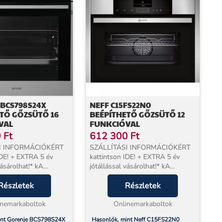
BCS798S24X
NEFF C15FS22N0
TŐ GŐZSÜTŐ 16
BEÉPÍTHETŐ GŐZSÜTŐ 12
VAL
FUNKCIÓVAL
0
Ft
612 300
Ft
I INFORMÁCIÓKÉRT
SZÁLLÍTÁSI INFORMÁCIÓKÉRT
IDE! + EXTRA 5 év
kattintson IDE! + EXTRA 5 év
vásárolhat!* kA
jótállással vásárolhat!* kA
 termékeket két SAJÁT
megrendelt termékeket két SAJÁT
k szállítja házhoz,
Részletek
munkatársunk szállítja házhoz,
Részletek
, az ország egész
órapontosan, az ország egész
perior desi...
inemarkaboltok
területén! Eszméletlen t...
Onlinemarkaboltok
int Gorenje BCS798S24X
Hasonlók, mint Neff C15FS22N0