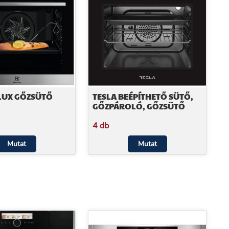
LUX GŐZSÜTŐ
TESLA BEÉPÍTHETŐ SÜTŐ,
GŐZPÁROLÓ, GŐZSÜTŐ
4 db
Mutat
Mutat