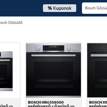
%
Kuponok
osch Gőzsütő
1
BOSCH HRG5580S0
BOSCH H
ÜTŐ 12
BEÉPÍTHETŐ GŐZSÜTŐ 10
BEÉPÍTHE