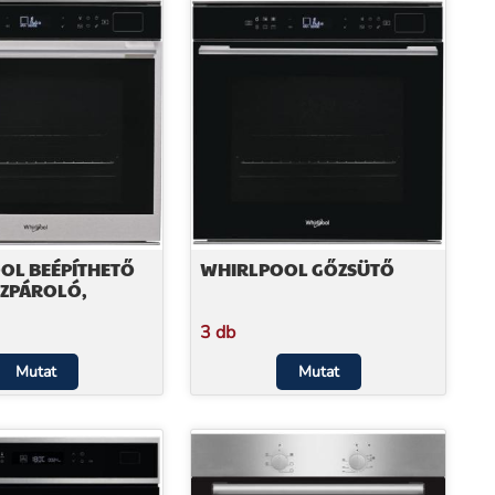
OL BEÉPÍTHETŐ
WHIRLPOOL GŐZSÜTŐ
ŐZPÁROLÓ,
3 db
Mutat
Mutat