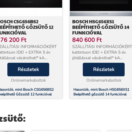
OSCH CSG656BS2
BOSCH HSG656XS1
EÉPÍTHETŐ GŐZSÜTŐ 12
BEÉPÍTHETŐ GŐZSÜTŐ 14
UNKCIÓVAL
FUNKCIÓVAL
76 200
Ft
840 600
Ft
ZÁLLÍTÁSI INFORMÁCIÓKÉRT
SZÁLLÍTÁSI INFORMÁCIÓKÉRT
attintson IDE! + EXTRA 5 év
kattintson IDE! + EXTRA 5 év
ótállással vásárolhat!* kA
jótállással vásárolhat!* kA
egrendelt termékeket két SAJÁT
megrendelt termékeket két SAJ
unkatársunk szállítja házhoz,
Részletek
munkatársunk szállítja házhoz,
Részletek
rapontosan, az ország egész
órapontosan, az ország egész
erületén! Olyan kímélőe...
Onlinemarkaboltok
területén! A tökéletes s...
Onlinemarkaboltok
asonlók, mint Bosch CSG656BS2
Hasonlók, mint Bosch HSG656XS1
eépíthető Gőzsütő 12 funkcióval
Beépíthető gőzsütő 14 funkcióval
zsütő: