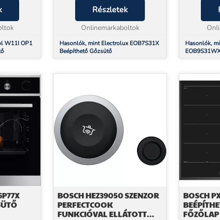
 házhoz,
k
vásárolhat!* Beüzemelés
Részletek
vásárolhat!
g egész
szolgáltatásunk a készülék mellé
szolgáltatá
é...
ltok
NEM választható. Electrolux ...
Onlinemarkaboltok
NEM választh
Onl
ol W11I OP1
Hasonlók, mint Electrolux EOB7S31X
Hasonlók, mi
tő
Beépíthető Gőzsütő
EOB9S31WX 
6P77X
BOSCH HEZ39050 SZENZOR
BOSCH PX
SÜTŐ
PERFECTCOOK
BEÉPÍTH
FUNKCIÓVAL ELLÁTOTT
FŐZŐLAP