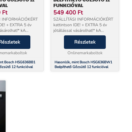
VAL
FUNKCIÓVAL
0
Ft
549 400
Ft
I INFORMÁCIÓKÉRT
SZÁLLÍTÁSI INFORMÁCIÓKÉRT
IDE! + EXTRA 5 év
kattintson IDE! + EXTRA 5 év
vásárolhat!* kA
jótállással vásárolhat!* kA
 termékeket két SAJÁT
megrendelt termékeket két SAJÁT
k szállítja házhoz,
Részletek
munkatársunk szállítja házhoz,
Részletek
, az ország egész
órapontosan, az ország egész
tőtípus / S...
inemarkaboltok
területén! Sütés gőz hoz...
Onlinemarkaboltok
int Bosch HSG636BB1
Hasonlók, mint Bosch HSG636BW1
őzsütő 12 funkcióval
Beépíthető Gőzsütő 12 funkcióval