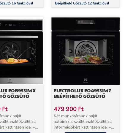
őzsütő 16 funkcióval
Beépíthető Gőzsütő 12 funkcióval
LUX EOB9S31WX
ELECTROLUX EOA9S31WZ
ETŐ GŐZSÜTŐ
BEÉPÍTHETŐ GŐZSÜTŐ
0
Ft
479 900
Ft
rsunk saját
Két munkatársunk saját
állítanak! Szállítási
autóinkkal szállítanak! Szállítási
rt kattintson ide! +
információkért kattintson ide! +
jótállással
EXTRA 5 év jótállással