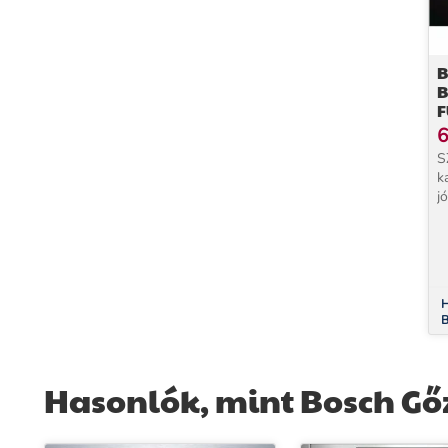
B
B
F
6
S
k
j
m
m
ó
t
H
B
Hasonlók, mint Bosch Gő