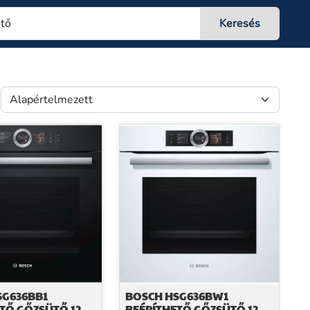
SG636BB1
BOSCH HSG636BW1
TŐ GŐZSÜTŐ 12
BEÉPÍTHETŐ GŐZSÜTŐ 12