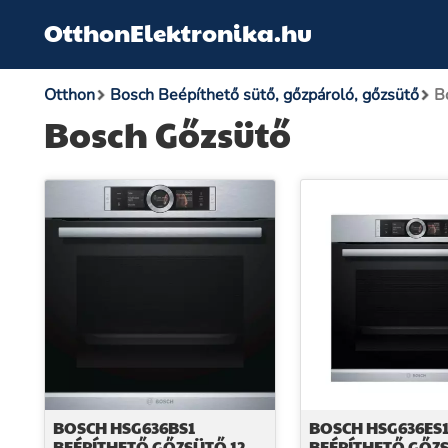
OtthonElektronika.hu
Otthon
Bosch Beépíthető sütő, gőzpároló, gőzsütő
B
Bosch Gőzsütő
BOSCH HSG636BS1
BOSCH HSG636ES
BEÉPÍTHETŐ GŐZSÜTŐ 12
BEÉPÍTHETŐ GŐZS