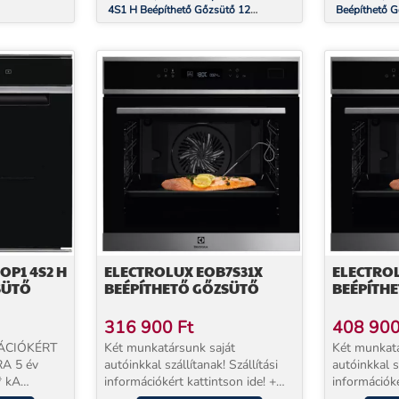
4S1 H Beépíthető Gőzsütő 12
Beépíthető G
funkcióval
OP1 4S2 H
ELECTROLUX EOB7S31X
ELECTRO
SÜTŐ
BEÉPÍTHETŐ GŐZSÜTŐ
BEÉPÍTH
316 900
Ft
408 90
ÁCIÓKÉRT
Két munkatársunk saját
Két munkatá
RA 5 év
autóinkkal szállítanak! Szállítási
autóinkkal sz
* kA
információkért kattintson ide! +
információké
t két SAJÁT
EXTRA 5 év jótállással
EXTRA 5 év 