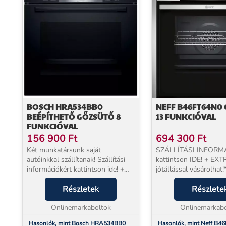
BOSCH HRA534BB0
NEFF B46FT64N0
BEÉPÍTHETŐ GŐZSÜTŐ 8
13 FUNKCIÓVAL
FUNKCIÓVAL
156 900
Ft
694 300
Ft
Két munkatársunk saját
SZÁLLÍTÁSI INFORM
autóinkkal szállítanak! Szállítási
kattintson IDE! + EXT
információkért kattintson ide! +
jótállással vásárolhat!
EXTRA 5 év jótállással
megrendelt termékeke
vásárolhat!* Beüzemelés
Részletek
munkatársunk szállítja
Részlete
szolgáltatásunk a készülék mellé
órapontosan, az orszá
NEM választható. Bosch HRA53...
Onlinemarkaboltok
területén! Magas színv
Onlinemarkabo
Hasonlók, mint Bosch HRA534BB0
Hasonlók, mint Neff B4