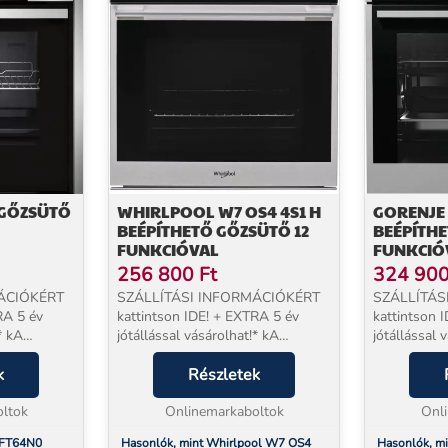
 GŐZSÜTŐ
WHIRLPOOL W7 OS4 4S1 H
GORENJE 
BEÉPÍTHETŐ GŐZSÜTŐ 12
BEÉPÍTHE
FUNKCIÓVAL
FUNKCIÓ
256 800
Ft
324 90
ÁCIÓKÉRT
SZÁLLÍTÁSI INFORMÁCIÓKÉRT
SZÁLLÍTÁS
RA 5 év
kattintson IDE! + EXTRA 5 év
kattintson 
* kA
jótállással vásárolhat!* kA
jótállással 
t két SAJÁT
megrendelt termékeket két SAJÁT
megrendelt
 házhoz,
k
munkatársunk szállítja házhoz,
Részletek
munkatársun
g egész
órapontosan, az ország egész
órapontosan
on...
ltok
területén! Elektromos sü...
Onlinemarkaboltok
területén! Su
Onl
6FT64N0
Hasonlók, mint Whirlpool W7 OS4
Hasonlók, m