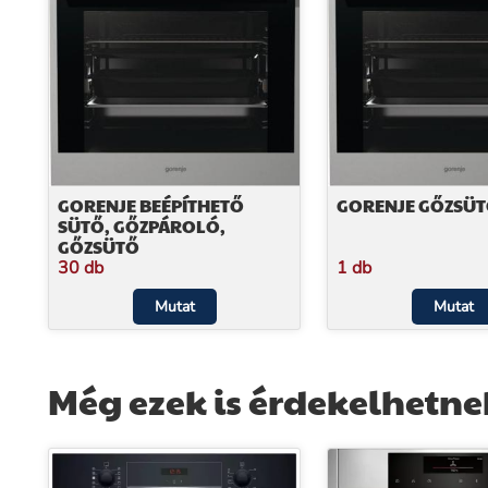
GORENJE BEÉPÍTHETŐ
GORENJE GŐZSÜ
SÜTŐ, GŐZPÁROLÓ,
GŐZSÜTŐ
30 db
1 db
Mutat
Mutat
Még ezek is érdekelhetne