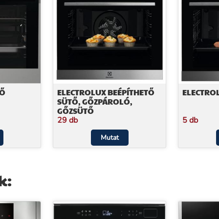
TŐ
ELECTROLUX BEÉPÍTHETŐ
ELECTRO
SÜTŐ, GŐZPÁROLÓ,
GŐZSÜTŐ
29 db
5 db
Mutat
k: