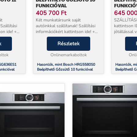
FUNKCIÓVAL
FUNKCIÓ
405 700
Ft
645 00
át
Két munkatársunk saját
SZÁLLÍTÁS
Szállítási
autóinkkal szállítanak! Szállítási
kattintson 
on ide! +
információkért kattintson ide! +
jótállással 
l
EXTRA 5 év jótállással
megrendelt
és
k
vásárolhat!* Beüzemelés
Részletek
munkatársun
zülék mellé
szolgáltatásunk a készülék mellé
órapontosan
ch HSG63...
ltok
NEM választható. Bosch HRG55...
Onlinemarkaboltok
területén! Sü
Onl
HSG636ES1
Hasonlók, mint Bosch HRG5580S0
Hasonlók, m
unkcióval
Beépíthető Gőzsütő 10 funkcióval
Beépíthető G