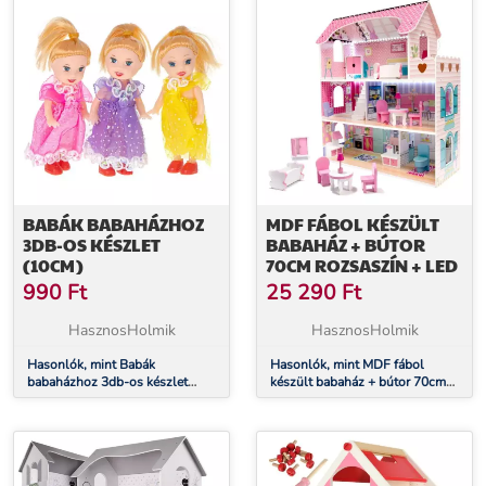
BABÁK BABAHÁZHOZ
MDF FÁBOL KÉSZÜLT
3DB-OS KÉSZLET
BABAHÁZ + BÚTOR
(10CM)
70CM ROZSASZÍN + LED
990
Ft
25 290
Ft
HasznosHolmik
HasznosHolmik
Hasonlók, mint Babák
Hasonlók, mint MDF fábol
babaházhoz 3db-os készlet
készült babaház + bútor 70cm
(10cm)
rozsaszín + LED