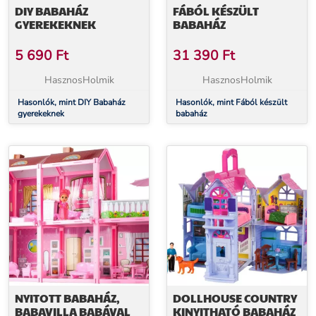
DIY BABAHÁZ
FÁBÓL KÉSZÜLT
GYEREKEKNEK
BABAHÁZ
5 690
Ft
31 390
Ft
HasznosHolmik
HasznosHolmik
Hasonlók, mint DIY Babaház
Hasonlók, mint Fából készült
gyerekeknek
babaház
NYITOTT BABAHÁZ,
DOLLHOUSE COUNTRY
BABAVILLA BABÁVAL
KINYITHATÓ BABAHÁZ