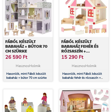
FÁBÓL KÉSZÜLT
FÁBÓL KÉSZÜLT
BABAHÁZ + BÚTOR 70
BABAHÁZ FEHÉR ÉS
CM SZÜRKE
RÓZSASZÍN +
BÚTOROK 36CM
26 590
Ft
15 290
Ft
HasznosHolmik
HasznosHolmik
Hasonlók, mint Fából készült
Hasonlók, mint Fából készült
babaház + bútor 70 cm szürke
babaház fehér és rózsaszín +
bútorok 36cm