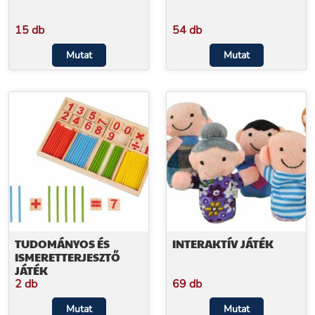
15 db
54 db
Mutat
Mutat
TUDOMÁNYOS ÉS
INTERAKTÍV JÁTÉK
ISMERETTERJESZTŐ
JÁTÉK
2 db
69 db
Mutat
Mutat