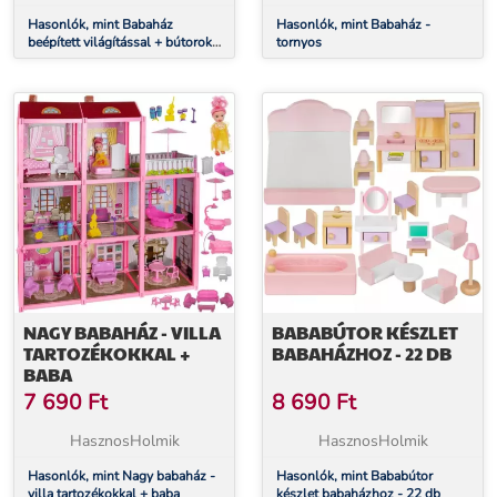
Hasonlók, mint Babaház
Hasonlók, mint Babaház -
beépített világítással + bútorok
tornyos
és babák
NAGY BABAHÁZ - VILLA
BABABÚTOR KÉSZLET
TARTOZÉKOKKAL +
BABAHÁZHOZ - 22 DB
BABA
7 690
Ft
8 690
Ft
HasznosHolmik
HasznosHolmik
Hasonlók, mint Nagy babaház -
Hasonlók, mint Bababútor
villa tartozékokkal + baba
készlet babaházhoz - 22 db