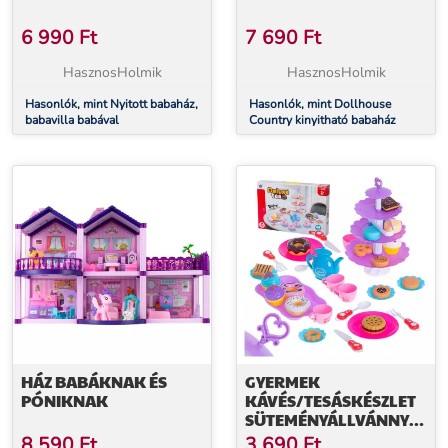
6 990
Ft
7 690
Ft
HasznosHolmik
HasznosHolmik
Hasonlók, mint Nyitott babaház,
Hasonlók, mint Dollhouse
babavilla babával
Country kinyitható babaház
HÁZ BABÁKNAK ÉS
GYERMEK
PÓNIKNAK
KÁVÉS/TESÁSKÉSZLET
SÜTEMÉNYÁLLVÁNNYAL
- 46 RÉSZES
8 590
Ft
3 690
Ft