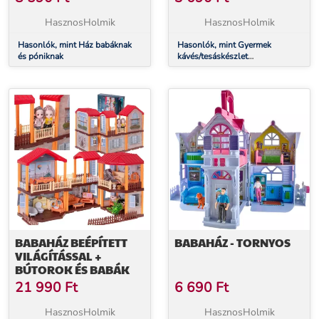
HasznosHolmik
HasznosHolmik
Hasonlók, mint Ház babáknak
Hasonlók, mint Gyermek
és póniknak
kávés/tesáskészlet
süteményállvánnyal - 46 részes
BABAHÁZ BEÉPÍTETT
BABAHÁZ - TORNYOS
VILÁGÍTÁSSAL +
BÚTOROK ÉS BABÁK
21 990
Ft
6 690
Ft
HasznosHolmik
HasznosHolmik