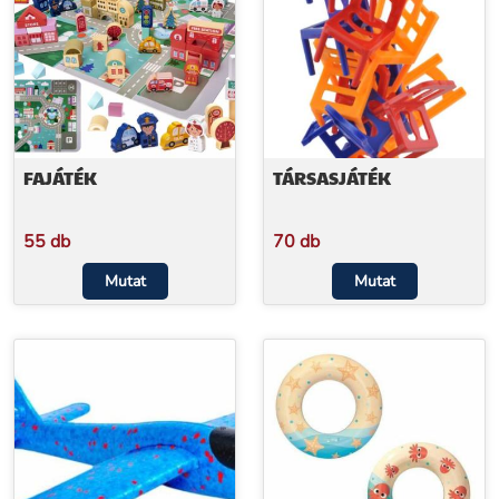
FAJÁTÉK
TÁRSASJÁTÉK
55 db
70 db
Mutat
Mutat