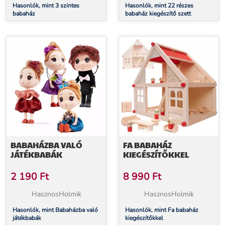
Hasonlók, mint 3 szintes
Hasonlók, mint 22 részes
babaház
babaház kiegészítő szett
BABAHÁZBA VALÓ
FA BABAHÁZ
JÁTÉKBABÁK
KIEGÉSZÍTŐKKEL
2 190
Ft
8 990
Ft
HasznosHolmik
HasznosHolmik
Hasonlók, mint Babaházba való
Hasonlók, mint Fa babaház
játékbabák
kiegészítőkkel