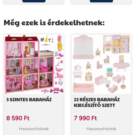
Még ezek is érdekelhetnek:
3 SZINTES BABAHÁZ
22 RÉSZES BABAHÁZ
KIEGÉSZÍTŐ SZETT
8 590
Ft
7 990
Ft
HasznosHolmik
HasznosHolmik