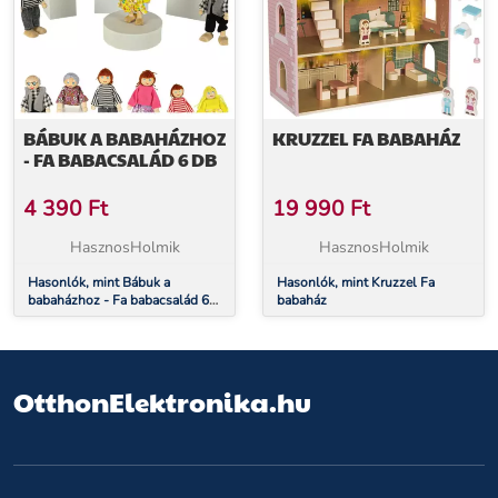
BÁBUK A BABAHÁZHOZ
KRUZZEL FA BABAHÁZ
- FA BABACSALÁD 6 DB
4 390
Ft
19 990
Ft
HasznosHolmik
HasznosHolmik
Hasonlók, mint Bábuk a
Hasonlók, mint Kruzzel Fa
babaházhoz - Fa babacsalád 6
babaház
db
OtthonElektronika.hu