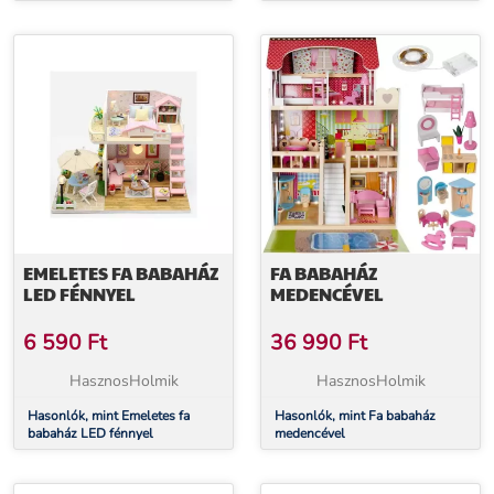
EMELETES FA BABAHÁZ
FA BABAHÁZ
LED FÉNNYEL
MEDENCÉVEL
6 590
Ft
36 990
Ft
HasznosHolmik
HasznosHolmik
Hasonlók, mint Emeletes fa
Hasonlók, mint Fa babaház
babaház LED fénnyel
medencével