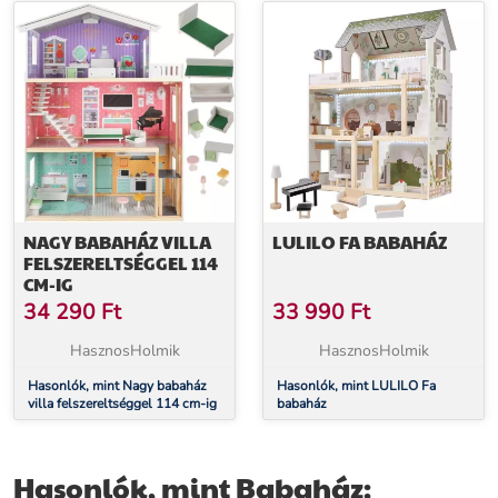
NAGY BABAHÁZ VILLA
LULILO FA BABAHÁZ
FELSZERELTSÉGGEL 114
CM-IG
34 290
Ft
33 990
Ft
HasznosHolmik
HasznosHolmik
Hasonlók, mint Nagy babaház
Hasonlók, mint LULILO Fa
villa felszereltséggel 114 cm-ig
babaház
Hasonlók, mint Babaház: