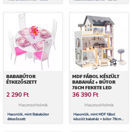
BABABÚTOR
MDF FÁBOL KÉSZÜLT
ÉTKEZŐSZETT
BABAHÁZ + BÚTOR
78CM FEKETE LED
2 290
Ft
36 390
Ft
HasznosHolmik
HasznosHolmik
Hasonlók, mint Bababútor
Hasonlók, mint MDF fábol
étkezőszett
készült babaház + bútor 78cm
fekete LED