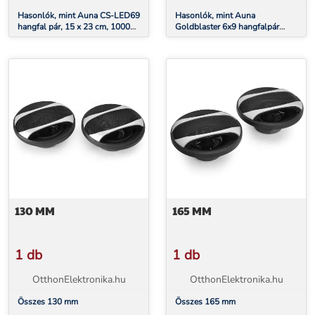
Hasonlók, mint Auna CS-LED69
Hasonlók, mint Auna
hangfal pár, 15 x 23 cm, 1000
Goldblaster 6x9 hangfalpár
W
autóba, 15x23 cm, 2000 W
130 MM
165 MM
1 db
1 db
OtthonElektronika.hu
OtthonElektronika.hu
Összes 130 mm
Összes 165 mm