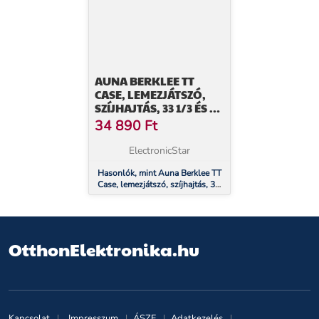
AUNA BERKLEE TT
CASE, LEMEZJÁTSZÓ,
SZÍJHAJTÁS, 33 1/3 ÉS 45
FORDULAT/PERC,
34 890
Ft
SZTEREÓ
HANGSZÓRÓK, FA
ElectronicStar
Hasonlók, mint Auna Berklee TT
Case, lemezjátszó, szíjhajtás, 33
1/3 és 45 fordulat/perc, sztereó
hangszórók, fa
OtthonElektronika.hu
Kapcsolat
Impresszum
ÁSZF
Adatkezelés