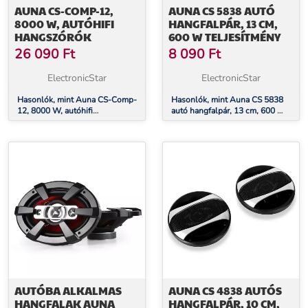
AUNA CS-COMP-12,
AUNA CS 5838 AUTÓ
8000 W, AUTÓHIFI
HANGFALPÁR, 13 CM,
HANGSZÓRÓK
600 W TELJESÍTMÉNY
26 090
Ft
8 090
Ft
ElectronicStar
ElectronicStar
Hasonlók, mint Auna CS-Comp-
Hasonlók, mint Auna CS 5838
12, 8000 W, autóhifi
autó hangfalpár, 13 cm, 600 W
hangszórók
teljesítmény
AUTÓBA ALKALMAS
AUNA CS 4838 AUTÓS
HANGFALAK AUNA
HANGFALPÁR, 10 CM,