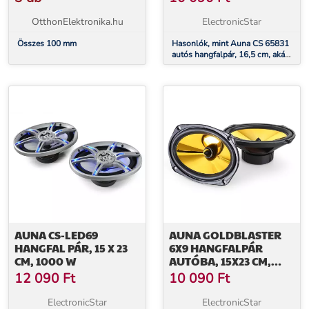
OtthonElektronika.hu
ElectronicStar
Összes 100 mm
Hasonlók, mint Auna CS 65831
autós hangfalpár, 16,5 cm, akár
800 W
AUNA CS-LED69
AUNA GOLDBLASTER
HANGFAL PÁR, 15 X 23
6X9 HANGFALPÁR
CM, 1000 W
AUTÓBA, 15X23 CM,
2000 W
12 090
Ft
10 090
Ft
ElectronicStar
ElectronicStar