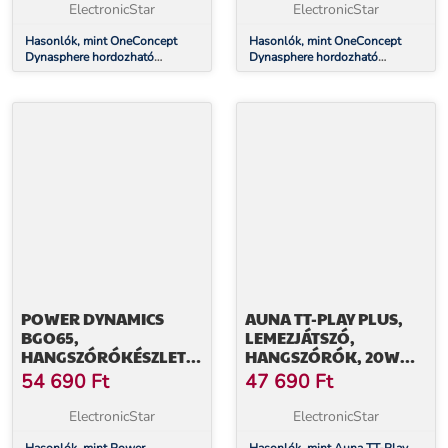
PIROS
KÉK
ElectronicStar
ElectronicStar
Hasonlók, mint OneConcept
Hasonlók, mint OneConcept
Dynasphere hordozható
Dynasphere hordozható
Bluetooth hangszórók, AUX,
Bluetooth hangszórók, AUX,
piros
kék
POWER DYNAMICS
AUNA TT-PLAY PLUS,
BGO65,
LEMEZJÁTSZÓ,
HANGSZÓRÓKÉSZLET,
HANGSZÓRÓK, 20W
150W PEAK, 45W RMS,
MAX., BT, 33/45, RPM
54 690
Ft
47 690
Ft
FEHÉR
ElectronicStar
ElectronicStar