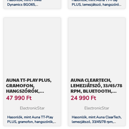
Hasonlók, mint Power
Hasonlók, mint Auna TT-Play
Dynamics BGO65,
PLUS, lemezjátszó, hangszórók,
hangszórókészlet, 150W peak,
20W max., BT, 33/45, rpm
45W RMS, fehér
AUNA TT-PLAY PLUS,
AUNA CLEARTECH,
GRAMOFON,
LEMEZJÁTSZÓ, 33/45/78
HANGSZÓRÓK,
RPM, BLUETOOTH,
MAX.20W, BT, 33/45
SZTEREÓ
47 990
Ft
24 990
Ft
RPM
HANGSZÓRÓK
ElectronicStar
ElectronicStar
Hasonlók, mint Auna TT-Play
Hasonlók, mint Auna ClearTech,
PLUS, gramofon, hangszórók,
lemezjátszó, 33/45/78 rpm,
max.20W, BT, 33/45 rpm
Bluetooth, sztereó hangszórók