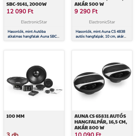
SBC-9141, 2000W
AKÁR 500 W
12 090
Ft
9 290
Ft
ElectronicStar
ElectronicStar
Hasonlók, mint Autóba
Hasonlók, mint Auna CS 4838
alkalmas hangfalak Auna SBC-
autós hangfalpár, 10 cm, akár
9141, 2000W
500 W
100 MM
AUNA CS 65831 AUTÓS
HANGFALPÁR, 16,5 CM,
AKÁR 800 W
3 db
10 090
Ft