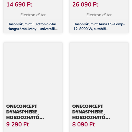
SZATELIT
14 690
Ft
26 090
Ft
HANGSZÓRÓKHOZ
ElectronicStar
ElectronicStar
Hasonlók, mint Electronic-Star
Hasonlók, mint Auna CS-Comp-
Hangszóróállvány – univerzális
12, 8000 W, autóhifi
BL szatelit hangszórókhoz
hangszórók
ONECONCEPT
ONECONCEPT
DYNASPHERE
DYNASPHERE
HORDOZHATÓ
HORDOZHATÓ
BLUETOOTH
BLUETOOTH
9 290
Ft
8 090
Ft
HANGSZÓRÓK, AUX,
HANGSZÓRÓK, AUX,