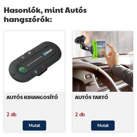
Hasonlók, mint Autós
hangszórók:
AUTÓS KIHANGOSÍTÓ
AUTÓS TARTÓ
2 db
2 db
Mutat
Mutat