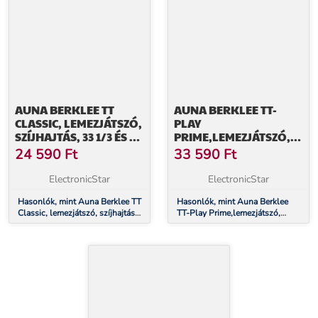
AUNA BERKLEE TT
AUNA BERKLEE TT-
CLASSIC, LEMEZJÁTSZÓ,
PLAY
SZÍJHAJTÁS, 33 1/3 ÉS 45
PRIME,LEMEZJÁTSZÓ,
RPM, SZTEREÓ
SZÍJHAJTÁS, 33 1/3 ÉS 45
24 590
Ft
33 590
Ft
HANGSZÓRÓK
RPM, SZTEREÓ
HANGSZÓRÓK
ElectronicStar
ElectronicStar
Hasonlók, mint Auna Berklee TT
Hasonlók, mint Auna Berklee
Classic, lemezjátszó, szíjhajtás,
TT-Play Prime,lemezjátszó,
33 1/3 és 45 RPM, sztereó
szíjhajtás, 33 1/3 és 45 RPM,
hangszórók
sztereó hangszórók