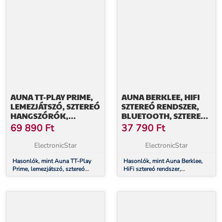
AUNA TT-PLAY PRIME,
AUNA BERKLEE, HIFI
LEMEZJÁTSZÓ, SZTEREÓ
SZTEREÓ RENDSZER,
HANGSZÓRÓK,
BLUETOOTH, SZTEREÓ
SZÍJHAJTÁS, 33 1/3 ÉS 45
HANGSZÓRÓK, UWK,
69 890
Ft
37 790
Ft
FORDULAT/PERCENKÉNT
MP3, USB, LINE-IN
ElectronicStar
ElectronicStar
Hasonlók, mint Auna TT-Play
Hasonlók, mint Auna Berklee,
Prime, lemezjátszó, sztereó
HiFi sztereó rendszer,
hangszórók, szíjhajtás, 33 1/3 és
Bluetooth, sztereó hangszórók,
45 fordulat/percenként
UWK, MP3, USB, Line-In