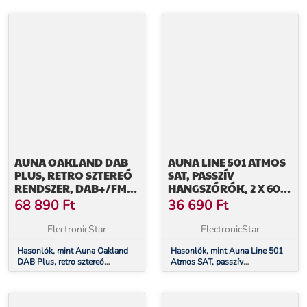
AUNA OAKLAND DAB
AUNA LINE 501 ATMOS
PLUS, RETRO SZTEREÓ
SAT, PASSZÍV
RENDSZER, DAB+/FM,
HANGSZÓRÓK, 2 X 60
BT FUNKCIÓ, BAKELIT,
W RMS, FREKVENCIA
68 890
Ft
36 690
Ft
CD-LEJÁTSZÓ,
100 HZ - 20 KHZ, 4-8
KAZETTALEJÁTSZÓ.
OHM
ElectronicStar
ElectronicStar
MELLÉKELVE
HANGSZÓRÓK
Hasonlók, mint Auna Oakland
Hasonlók, mint Auna Line 501
DAB Plus, retro sztereó
Atmos SAT, passzív
rendszer, DAB+/FM, BT funkció,
hangszórók, 2 x 60 W RMS,
bakelit, CD-lejátszó,
frekvencia 100 Hz - 20 kHz, 4-8
kazettalejátszó. mellékelve
Ohm
hangszórók