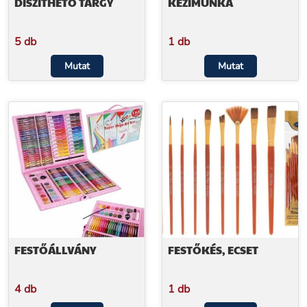
DÍSZÍTHETŐ TÁRGY
KÉZIMUNKA
5 db
1 db
Mutat
Mutat
FESTŐÁLLVÁNY
FESTŐKÉS, ECSET
4 db
1 db