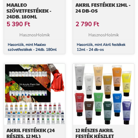
MAALEO
AKRIL FESTÉKEK 12ML -
SZÖVETFESTÉKEK -
24 DB-OS
24DB. 180ML
5 390
Ft
2 790
Ft
HasznosHolmik
HasznosHolmik
Hasonlók, mint Maaleo
Hasonlók, mint Akril festékek
szövetfestékek - 24db. 180ml
12ml - 24 db-os
AKRIL FESTÉKEK (24
12 RÉSZES AKRIL
RÉSZES, 12 ML)
FESTÉK KÉSZLET